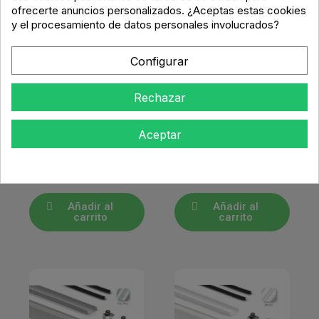
ofrecerte anuncios personalizados. ¿Aceptas estas cookies
y el procesamiento de datos personales involucrados?
Configurar
PERFILERÍA PUERTAS
PERFILERÍA PUERTAS
CORREDERAS
CORREDERAS
Rechazar
Kit Puerta
Kit Puerta F28762
F28763-R Blanco
Negro Mate 16
Aceptar
Mate 16 mm
mm
55,06 €
59,43 €
Añadir al
Añadir al
carrito
carrito