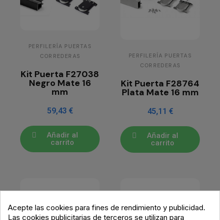
PERFILERÍA PUERTAS
PERFILERÍA PUERTAS
CORREDERAS
CORREDERAS
Kit Puerta F27038
Negro Mate 16
Kit Puerta F28764
mm
Plata Mate 16 mm
59,43 €
45,11 €
Añadir al
Añadir al
carrito
carrito
Acepte las cookies para fines de rendimiento y publicidad.
Las cookies publicitarias de terceros se utilizan para