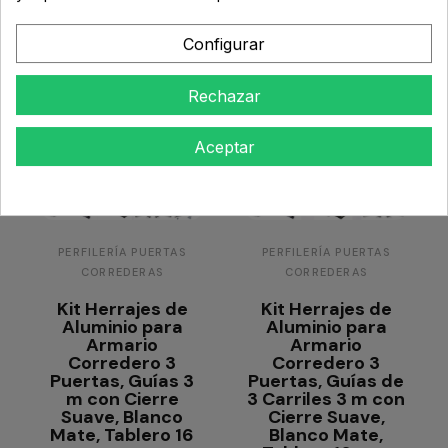
Configurar
Rechazar
Aceptar
PERFILERÍA PUERTAS
PERFILERÍA PUERTAS
CORREDERAS
CORREDERAS
Kit Herrajes de
Kit Herrajes de
Aluminio para
Aluminio para
Armario
Armario
Corredero 3
Corredero 3
Puertas, Guías 3
Puertas, Guías de
m con Cierre
3 Carriles 3 m con
Suave, Blanco
Cierre Suave,
Mate, Tablero 16
Blanco Mate,