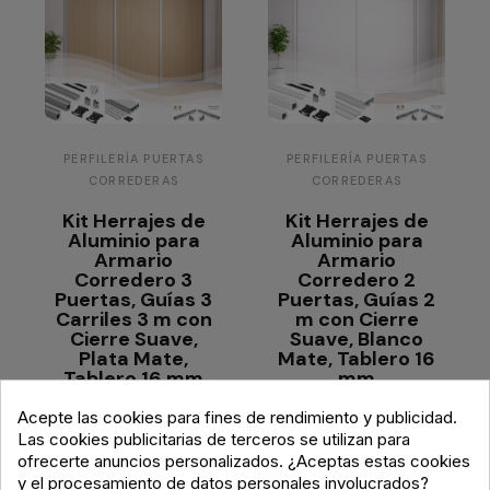
PERFILERÍA PUERTAS
PERFILERÍA PUERTAS
CORREDERAS
CORREDERAS
Kit Herrajes de
Kit Herrajes de
Aluminio para
Aluminio para
Armario
Armario
Corredero 3
Corredero 2
Puertas, Guías 3
Puertas, Guías 2
Carriles 3 m con
m con Cierre
Cierre Suave,
Suave, Blanco
Plata Mate,
Mate, Tablero 16
Tablero 16 mm
mm
Acepte las cookies para fines de rendimiento y publicidad.
322,59 €
210,88 €
Las cookies publicitarias de terceros se utilizan para
ofrecerte anuncios personalizados. ¿Aceptas estas cookies
Personalizar
Personalizar
y el procesamiento de datos personales involucrados?