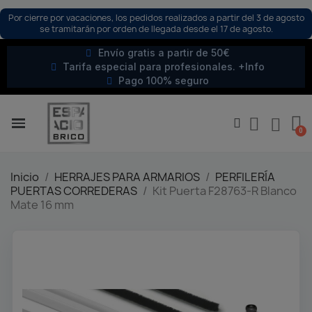
Por cierre por vacaciones, los pedidos realizados a partir del 3 de agosto
se tramitarán por orden de llegada desde el 17 de agosto.
Envío gratis a partir de 50€
Tarifa especial para profesionales. +Info
Pago 100% seguro
Inicio
HERRAJES PARA ARMARIOS
PERFILERÍA
PUERTAS CORREDERAS
Kit Puerta F28763-R Blanco
Mate 16 mm