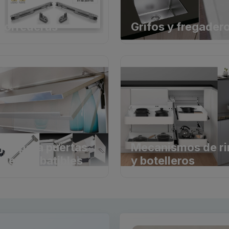
 correderas
Grifos y fregader
jes para puertas
Mecanismos de r
bles y abatibles
y botelleros