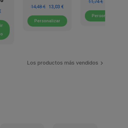
o
11,74 €
10,57 €
14,48 €
13,03 €
€
Personalizar
Personalizar
ir
to
Los productos más vendidos
