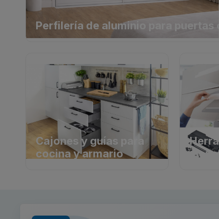
Perfilería de aluminio para puertas
Cajones y guías para
Herra
cocina y armario
eleva