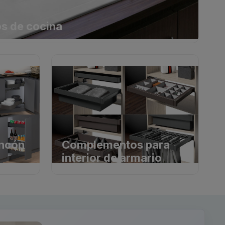
os de cocina
incón
Complementos para
interior de armario