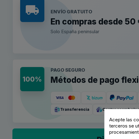
ENVÍO GRATUITO
En compras desde 50 
Solo España peninsular
PAGO SEGURO
100%
Métodos de pago flexi
Transferencia
Contra reembols
Acepte las co
terceros se u
procesamient