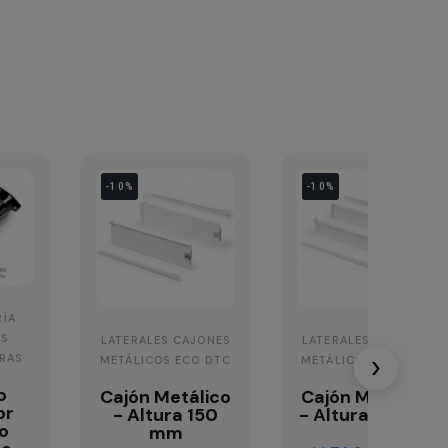
-10%
-10%
RÍA
AS
LATERALES CAJONES
LATERALES CAJONES
RAS
›
METÁLICOS ECO DTC
METÁLICOS ECO DTC
o
Cajón Metálico
Cajón Metálico
or
- Altura 150
- Altura 86 mm
o
mm