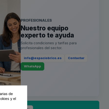
PROFESIONALES
Nuestro equipo
experto te ayuda
Solicita condiciones y tarifas para
profesionales del sector.
info@espaciobrico.es
Contactar
WhatsApp
arias de
okies y el