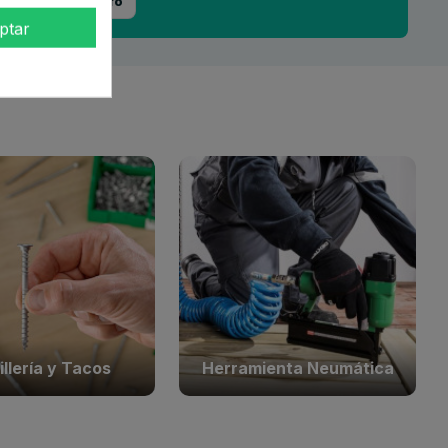
eQura
+ info
ptar
illería y Tacos
Herramienta Neumática