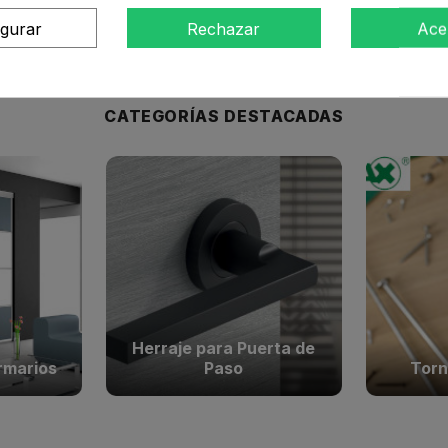
con s
 sin coste o hasta en 12 meses
igurar
Rechazar
Ace
CATEGORÍAS DESTACADAS
Herraje para Puerta de
rmarios
Paso
Torn