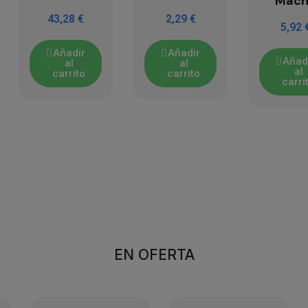
Mach
43,28 €
2,29 €
5,92 
Añadir
Añadir
Añad
al
al
al
carrito
carrito
carri
EN OFERTA