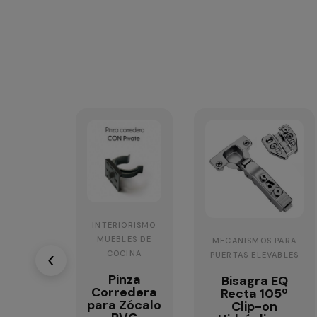
INTERIORISMO
MUEBLES DE
MECANISMOS PARA
COCINA
‹
PUERTAS ELEVABLES
Pinza
Bisagra EQ
Corredera
Recta 105º
para Zócalo
Clip-on