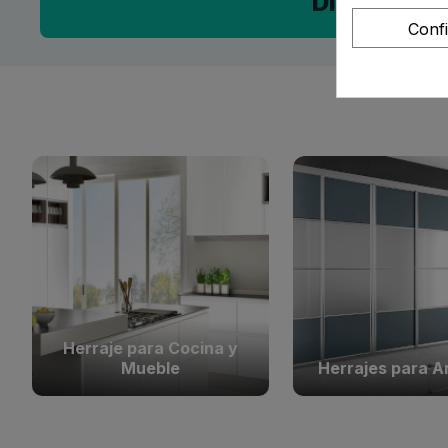
Divide en 3
Conf
Herraje para Cocina y
Mueble
Herrajes para A