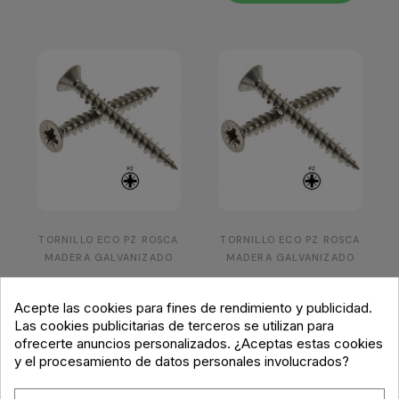
TORNILLO ECO PZ ROSCA
TORNILLO ECO PZ ROSCA
MADERA GALVANIZADO
MADERA GALVANIZADO
Tornillo Pz
Tornillo Pz
Galvanizado
Galvanizado
Acepte las cookies para fines de rendimiento y publicidad.
3,5x45 1.000 Unds
3,5x50 1.000 Unds
Las cookies publicitarias de terceros se utilizan para
ofrecerte anuncios personalizados. ¿Aceptas estas cookies
19,91 €
22,43 €
y el procesamiento de datos personales involucrados?