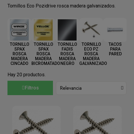
Tornillos Eco Pozidrive rosca madera galvanizados.
TORNILLO
TORNILLO
TORNILLO
TORNILLO
TACOS
SPAX
SPAX
FADIS
ECO PZ
PARA
ROSCA
ROSCA
ROSCA
ROSCA
PARED
MADERA
MADERA
MADERA
MADERA
CINCADO
BICROMATADO
NEGRO
GALVANIZADO
Hay 20 productos.
Filtros