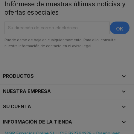
Infórmese de nuestras últimas noticias y
ofertas especiales
Puede darse de baja en cualquier momento. Para ello, consulte
nuestra información de contacto en el aviso legal.

PRODUCTOS

NUESTRA EMPRESA

SU CUENTA
keyboard_arrow_down
INFORMACIÓN DE LA TIENDA
MGR Espacios Online SLU CIF B22764229 - Diseño web