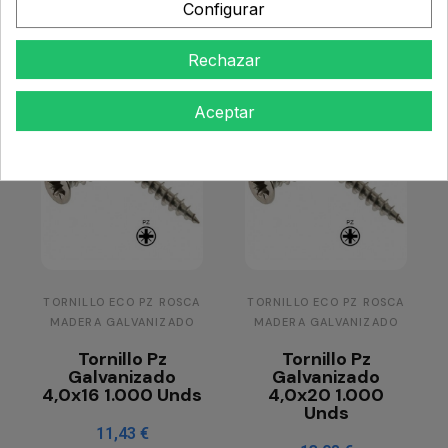
Añadir al
Añadir al
Configurar
carrito
carrito
Rechazar
Aceptar
TORNILLO ECO PZ ROSCA
TORNILLO ECO PZ ROSCA
MADERA GALVANIZADO
MADERA GALVANIZADO
Tornillo Pz
Tornillo Pz
Galvanizado
Galvanizado
4,0x16 1.000 Unds
4,0x20 1.000
Unds
11,43 €