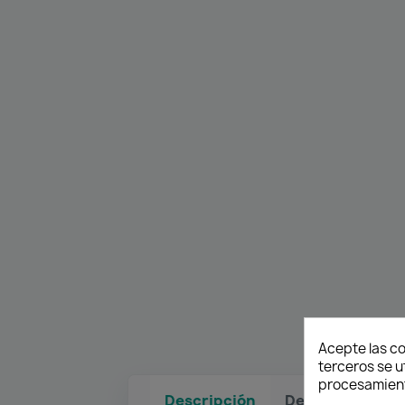
Acepte las co
terceros se u
procesamient
Descripción
Detalles del pr