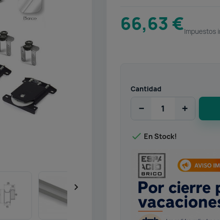
66,63 €
Impuestos i
Cantidad
−
+

En Stock!
