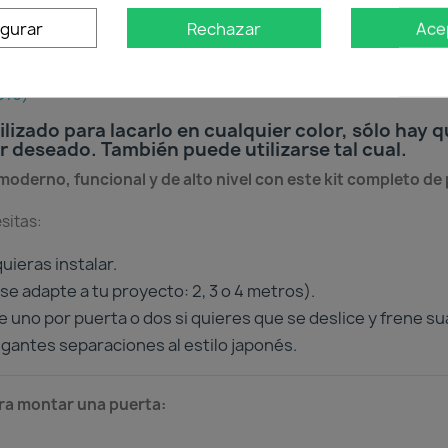
igurar
Rechazar
Ace
810)
lizado para lacarlo en cualquier color, sólo hay q
 deseado. También puede utilizarse tal cual.
oderno, funcional y de alto nivel con este kit completo de p
sitas:
uieras instalar.
se adapte a tu proyecto: 2, 3 o 4 metros).
 uno por puerta o dos si quieres que se deslice y frene sua
gantes separaciones al estilo japonés.
ara montar una puerta: