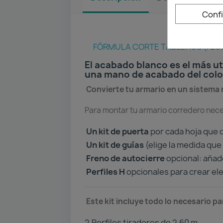
Conf
FÓRMULA CORTE TABLEROS (F28
El acabado blanco es el más uti
una mano de acabado del color
Convierte tu armario en un sistema m
Para montar tu armario corredero nece
Un kit de puerta
por cada hoja que q
Un kit de guías
(elige la medida que 
Freno de autocierre
opcional: añade
Perfiles H
opcionales para crear ele
Este kit incluye todo lo necesario p
2️
Perfiles tiradores de 2,60 m