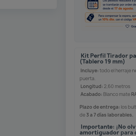
Kit Perfil Tirador 
(Tablero 19 mm)
Incluye:
todo el herraje 
puerta.
Longitud:
2,60 metros
Acabado:
Blanco mate
R
Plazo de entrega:
los bul
de
3 a 7 días laborables.
Importante:
¡
No olv
amortiguador
para 