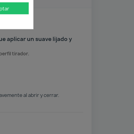
ptar
ue aplicar un suave lijado y
erfil tirador.
vemente al abrir y cerrar.