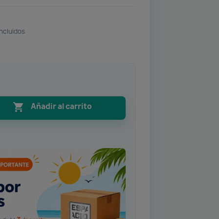
ncluidos

Añadir al carrito