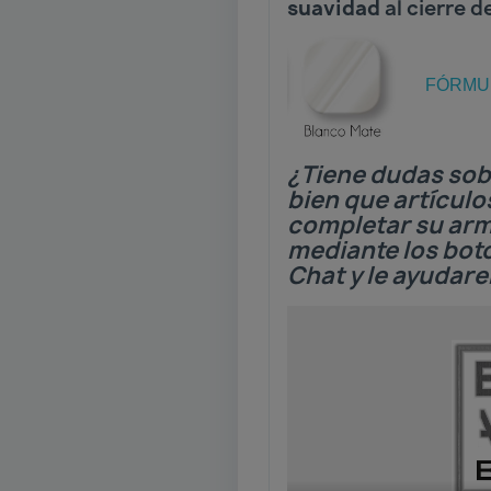
suavidad
al cierr
FÓRMUL
¿Tiene dudas sob
bien que artículo
completar su ar
mediante los bo
Chat y le ayudar