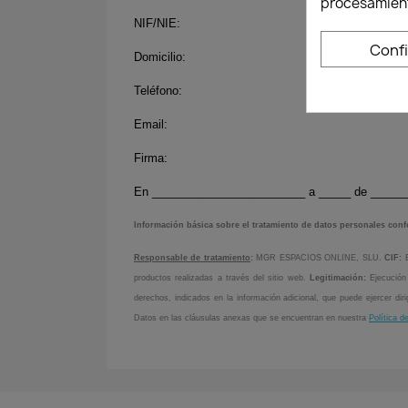
procesamient
NIF/NIE:
Conf
Domicilio:
Teléfono:
Email:
Firma:
En ________________________ a _____ de _____
Información básica sobre el tratamiento de datos personales co
Responsable de tratamiento
:
MGR ESPACIOS ONLINE, SLU.
CIF:
productos realizadas a través del sitio web.
Legitimación:
Ejecución
derechos, indicados en la información adicional, que puede ejercer dir
Datos en las cláusulas anexas que se encuentran en nuestra
Política d