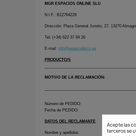
MGR ESPACIOS ONLINE SLU
N.I.F.: B22764229
Dirección: Plaza General Jorreto, 27, 13270 Alma
Tel. (+34) 622 37 84 26
E-mail:
info@espaciobrico.es
PRODUCTO/S
___________________________________________
MOTIVO DE LA RECLAMACIÓN:
___________________________________________
Número de PEDIDO:
Fecha de PEDIDO:
DATOS DEL RECLAMANTE
Acepte las co
terceros se u
Nombre y apellidos: