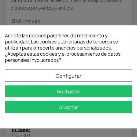
de 10 o 16 mm
, ofreciendo máxima adaptabilidad a
distintos proyectos y estilos.
El kit incluye:
Guía superior
de 80 mm de ancho.
Acepte las cookies para fines de rendimiento y
publicidad. Las cookies publicitarias de terceros se
Guía inferior alineada
de 78 mm de ancho.
utilizan para ofrecerte anuncios personalizados.
Placas de sujeción
de guía inferior (1 unidad por
¿Aceptas estas cookies y el procesamiento de datos
metro)
personales involucrados?
Ideal para:
armarios correderos lacados, de
Configurar
melamina o personalizados.
Entrega estimada:
3–7 días laborables para
Rechazar
productos largos.
Aceptar