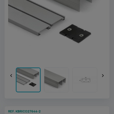


REF. KBRICO27644-2