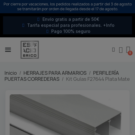
Por cierre por vacaciones, los pedidos realizados a partir del 3 de agosto
se tramitarán por orden de llegada desde el 17 de agosto.
Envío gratis a partir de 50€
Tarifa especial para profesionales. +Info
Pago 100% seguro
Inicio
HERRAJES PARA ARMARIOS
PERFILERÍA
PUERTAS CORREDERAS
Kit Guías F27644 Plata Mate