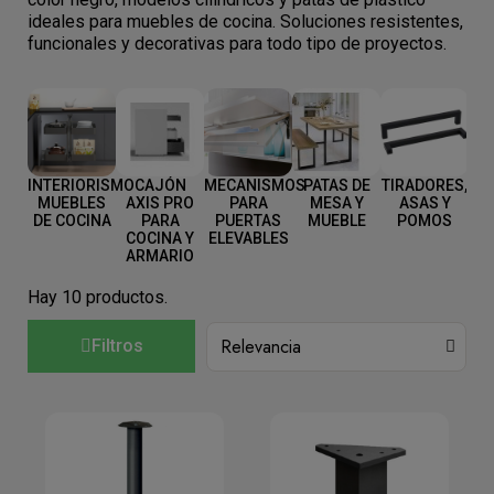
ideales para muebles de cocina. Soluciones resistentes,
funcionales y decorativas para todo tipo de proyectos.
INTERIORISMO
CAJÓN
MECANISMOS
PATAS DE
TIRADORES,
P
MUEBLES
AXIS PRO
PARA
MESA Y
ASAS Y
T
DE COCINA
PARA
PUERTAS
MUEBLE
POMOS
TI
COCINA Y
ELEVABLES
Y
ARMARIO
Hay 10 productos.
Filtros