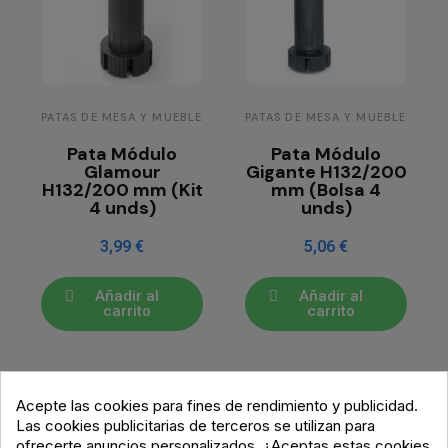
PATAS DE MESA Y MUEBLE
PATAS DE MESA Y MUEBLE
Pata Módulo
Pata Módulo
Glamour
Gigante H132/200
H132/200 mm (Kit
mm (Bolsa 4
4 unds)
unds)
3,99 €
5,06 €
Añadir al
Añadir al
carrito
carrito
Acepte las cookies para fines de rendimiento y publicidad.
Las cookies publicitarias de terceros se utilizan para
ofrecerte anuncios personalizados. ¿Aceptas estas cookies