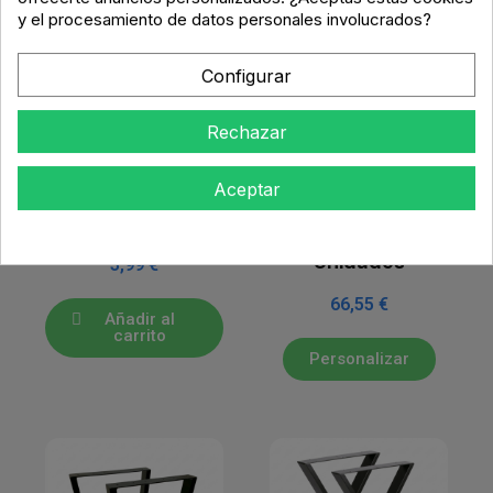
y el procesamiento de datos personales involucrados?
Configurar
Rechazar
PATAS DE MESA Y MUEBLE
PATAS DE MESA Y MUEBLE
Pata Módulo
Patas de Mesa
Aceptar
Glamour H102/132
"Clarence" Ángulo
mm (Kit 4 unds)
Positivo, color
Negro, Pack 2
Unidades
3,99 €
66,55 €
Añadir al
carrito
Personalizar