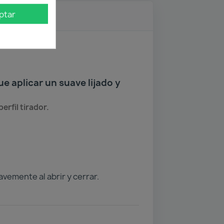
ptar
ue aplicar un suave lijado y
erfil tirador.
vemente al abrir y cerrar.