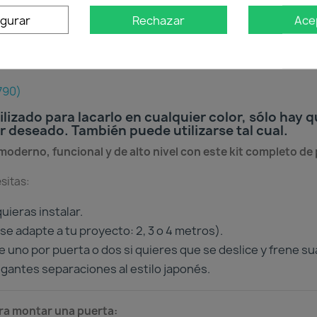
igurar
Rechazar
Ace
oducto
Descargas
790)
lizado para lacarlo en cualquier color, sólo hay q
 deseado. También puede utilizarse tal cual.
oderno, funcional y de alto nivel con este kit completo de p
sitas:
uieras instalar.
se adapte a tu proyecto: 2, 3 o 4 metros).
 uno por puerta o dos si quieres que se deslice y frene sua
gantes separaciones al estilo japonés.
ara montar una puerta: