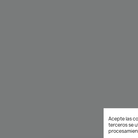
Acepte las co
terceros se u
procesamient