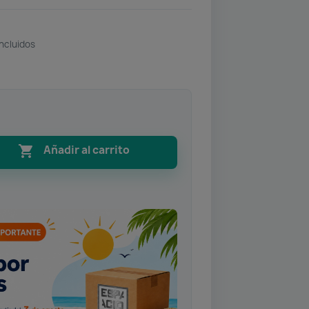
ncluidos

Añadir al carrito