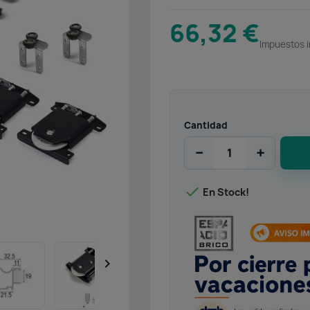
66,32 €
Impuestos i
Cantidad
−
+

En Stock!
