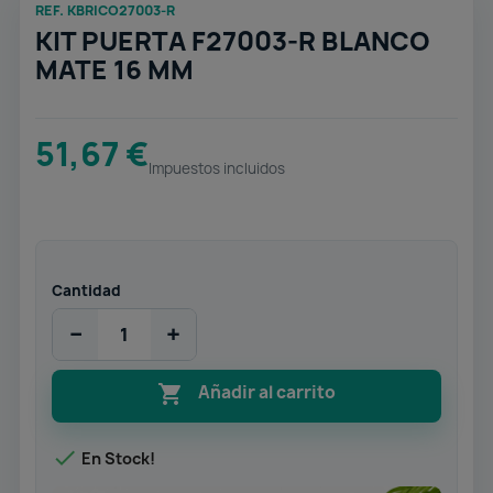
REF. KBRICO27003-R
KIT PUERTA F27003-R BLANCO
MATE 16 MM
51,67 €
Impuestos incluidos
Cantidad
−
+

Añadir al carrito

En Stock!