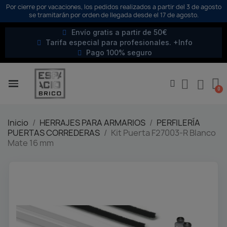
Por cierre por vacaciones, los pedidos realizados a partir del 3 de agosto
se tramitarán por orden de llegada desde el 17 de agosto.
Envío gratis a partir de 50€
Tarifa especial para profesionales. +Info
Pago 100% seguro
Inicio
HERRAJES PARA ARMARIOS
PERFILERÍA
PUERTAS CORREDERAS
Kit Puerta F27003-R Blanco
Mate 16 mm