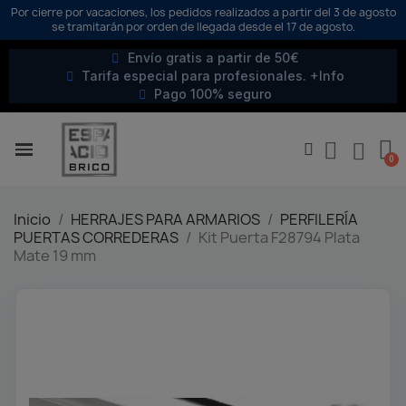
Por cierre por vacaciones, los pedidos realizados a partir del 3 de agosto
se tramitarán por orden de llegada desde el 17 de agosto.
Envío gratis a partir de 50€
Tarifa especial para profesionales. +Info
Pago 100% seguro
Inicio
HERRAJES PARA ARMARIOS
PERFILERÍA
PUERTAS CORREDERAS
Kit Puerta F28794 Plata
Mate 19 mm