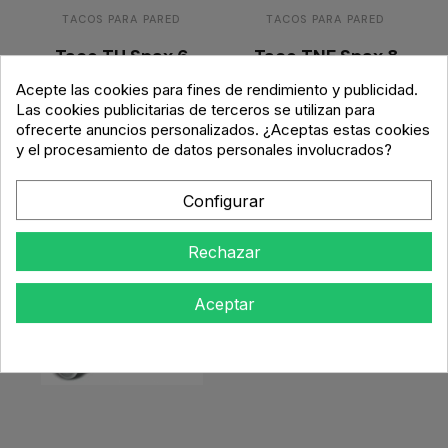
TACOS PARA PARED
TACOS PARA PARED
Taco TU Spax 6
Taco TNE Spax 8
mm L2 100 Unds
mm L4 100 Unds
Acepte las cookies para fines de rendimiento y publicidad.
Las cookies publicitarias de terceros se utilizan para
5,40 €
8,77 €
ofrecerte anuncios personalizados. ¿Aceptas estas cookies
y el procesamiento de datos personales involucrados?
Añadir al
Añadir al
carrito
carrito
Configurar
Rechazar
Aceptar