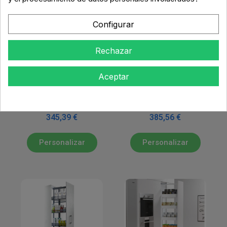
Configurar
Rechazar
INTERIORISMO MUEBLES
INTERIORISMO MUEBLES
DE COCINA
DE COCINA
Aceptar
Columna Extraíble
Columna Extraíble
4 Cestos Deluxe
5 Cestos Deluxe
Alt. 125-157 cm
Alt. 155-187 cm
345,39 €
385,56 €
Personalizar
Personalizar