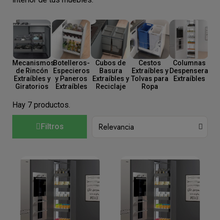
Mecanismos
Botelleros-
Cubos de
Cestos
Columnas
Ac
de Rincón
Especieros
Basura
Extraíbles y
Despenseras
y 
Extraíbles y
y Paneros
Extraíbles y
Tolvas para
Extraíbles
par
Giratorios
Extraíbles
Reciclaje
Ropa
Hay 7 productos.
Filtros