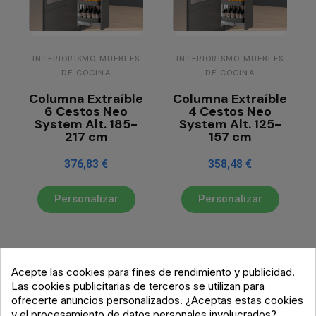
INTERIORISMO MUEBLES
INTERIORISMO MUEBLES
DE COCINA
DE COCINA
Columna Extraíble
Columna Extraíble
6 Cestos Neo
4 Cestos Neo
System Alt. 185-
System Alt. 125-
217 cm
157 cm
376,83 €
358,48 €
Personalizar
Personalizar
Acepte las cookies para fines de rendimiento y publicidad.
Las cookies publicitarias de terceros se utilizan para
ofrecerte anuncios personalizados. ¿Aceptas estas cookies
y el procesamiento de datos personales involucrados?