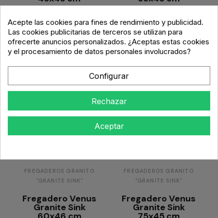
211,02 €
213,36 €
Acepte las cookies para fines de rendimiento y publicidad.
Las cookies publicitarias de terceros se utilizan para
ofrecerte anuncios personalizados. ¿Aceptas estas cookies
Personalizar
Personalizar
y el procesamiento de datos personales involucrados?
Configurar
Rechazar
Aceptar
FREGADEROS GRANITO
FREGADEROS GRANITO
"GRANITE SINK"
"GRANITE SINK"
Fregadero Venus
Fregadero Venus
Granite Sink
Granite Sink
60x46 cm
75x45 cm