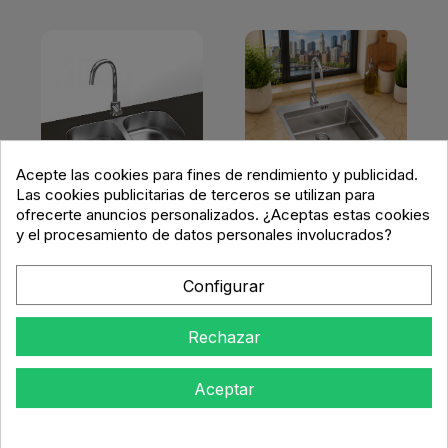
Acepte las cookies para fines de rendimiento y publicidad.
Las cookies publicitarias de terceros se utilizan para
ofrecerte anuncios personalizados. ¿Aceptas estas cookies
FREGADEROS ACERO
y el procesamiento de datos personales involucrados?
FREGADEROS ACERO
INOXIDABLE Y GRIFOS DE
INOXIDABLE Y GRIFOS DE
COCINA
Configurar
COCINA
Fregadero Acero
Inox Serie Boston
Fregadero Acero
45x50 cm Sobre
Inox Serie Atenas
Rechazar
Encimera
74,5x41 cm Bajo
Encimera
Aceptar
140,55 €
137,51 €
Añadir al