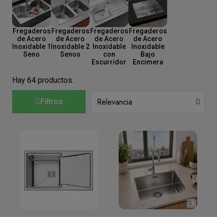
Fregaderos
Fregaderos
Fregaderos
Fregaderos
de Acero
de Acero
de Acero
de Acero
Inoxidable 1
Inoxidable 2
Inoxidable
Inoxidable
Seno
Senos
con
Bajo
Escurridor
Encimera
Hay 64 productos.
Filtros