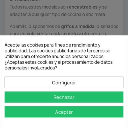
Todos nuestros modelos son
encastrables
y se
adaptan a cualquier tipo de cocina o encimera.
Además, disponemos de
grifos a medida
, diseñados
para complementar cada modelo y ofrecerte la
máxima funcionalidad
.
Acepte las cookies para fines de rendimiento y
publicidad. Las cookies publicitarias de terceros se
utilizan para ofrecerte anuncios personalizados.
Diseño, Comodidad y Estilo
¿Aceptas estas cookies y el procesamiento de datos
personales involucrados?
Sabemos que pasas gran parte del tiempo en la
cocina junto al fregadero, por eso nuestros
Configurar
productos están pensados para ofrecer
ergonomía,
estética y practicidad
.
Rechazar
Cada diseño refleja un equilibrio perfecto entre
modernidad y comodidad
, creando un espacio de
Aceptar
trabajo funcional y agradable.