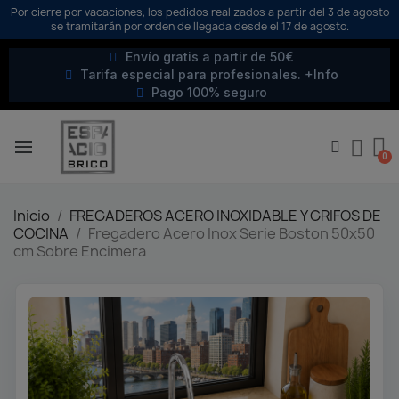
Por cierre por vacaciones, los pedidos realizados a partir del 3 de agosto
se tramitarán por orden de llegada desde el 17 de agosto.
Envío gratis a partir de 50€
Tarifa especial para profesionales. +Info
Pago 100% seguro
Inicio
FREGADEROS ACERO INOXIDABLE Y GRIFOS DE
COCINA
Fregadero Acero Inox Serie Boston 50x50
cm Sobre Encimera