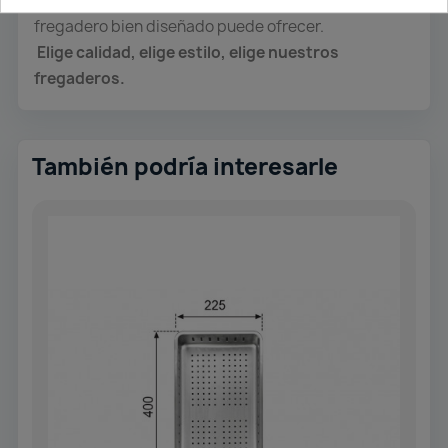
Disfruta del
bienestar y la calidad
que solo un
fregadero bien diseñado puede ofrecer.
Elige calidad, elige estilo, elige nuestros
fregaderos.
También podría interesarle