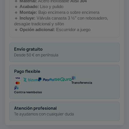
🔹
Material:
Acero inoxidable
AISI 304
🔹
Acabado:
Liso y pulido
🔹
Montaje:
Bajo encimera o sobre encimera
🔹
Incluye:
Válvula canasta 3 ½” con rebosadero,
desagüe tradicional y sifón
🔹
Opción adicional:
Escurridor a juego
Envío gratuito
Desde 50 € en península
Pago flexible
Transferencia
Contra reembolso
Atención profesional
Te ayudamos con cualquier duda