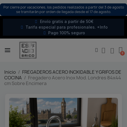
Por cierre por vacaciones, los pedidos realizados a partir del 3 de agosto
se tramitarán por orden de llegada desde el 17 de agosto.
Envío gratis a partir de 50€
Tarifa especial para profesionales. +Info
Pago 100% seguro
Inicio
FREGADEROS ACERO INOXIDABLE Y GRIFOS DE
COCINA
Fregadero Acero Inox Mod. Londres 84x44
cm Sobre Encimera