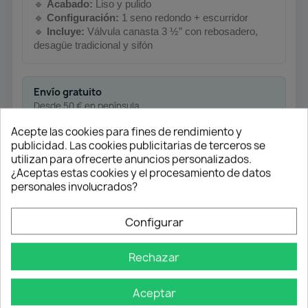
🔹
Acabado:
Liso y pulido
🔹
Configuración:
1 seno redondo + escurridor
🔹
Incluye:
Válvula canasta 3 ½” con rebosadero,
desagüe tradicional y sifón
Envío gratuito
Desde 50 € en península
Acepte las cookies para fines de rendimiento y
publicidad. Las cookies publicitarias de terceros se
Pago flexible
utilizan para ofrecerte anuncios personalizados.
¿Aceptas estas cookies y el procesamiento de datos
Transferencia
personales involucrados?
Contra reembolso
Configurar
Atención profesional
Te ayudamos con cualquier duda
Rechazar
Aceptar