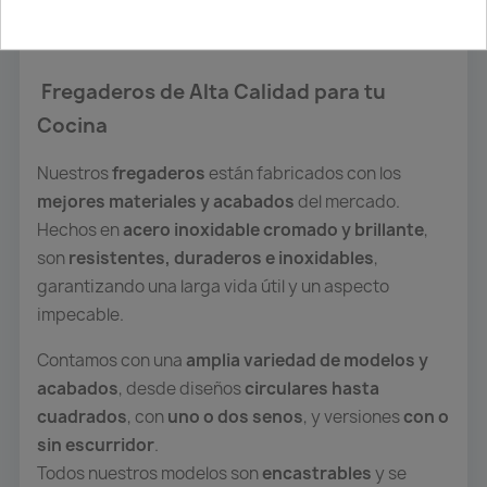
Descripción
Detalles del producto
Attachments
Fregaderos de Alta Calidad para tu
Cocina
Nuestros
fregaderos
están fabricados con los
mejores materiales y acabados
del mercado.
Hechos en
acero inoxidable cromado y brillante
,
son
resistentes, duraderos e inoxidables
,
garantizando una larga vida útil y un aspecto
impecable.
Contamos con una
amplia variedad de modelos y
acabados
, desde diseños
circulares hasta
cuadrados
, con
uno o dos senos
, y versiones
con o
sin escurridor
.
Todos nuestros modelos son
encastrables
y se