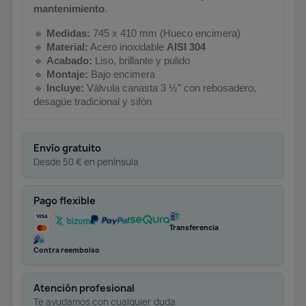
mantenimiento
.
🔹
Medidas:
745 x 410 mm (Hueco encimera)
🔹
Material:
Acero inoxidable
AISI 304
🔹
Acabado:
Liso, brillante y pulido
🔹
Montaje:
Bajo encimera
🔹
Incluye:
Válvula canasta 3 ½” con rebosadero,
desagüe tradicional y sifón
Envío gratuito
Desde 50 € en península
Pago flexible
Transferencia
Contra reembolso
Atención profesional
Te ayudamos con cualquier duda