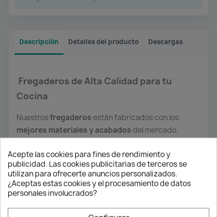
Descripción
Detalles del producto
Descargas
Fregaderos de Alta Calidad para tu
Cocina
Nuestros
fregaderos
están fabricados con los
mejores materiales y acabados
del mercado.
Hechos en
acero inoxidable cromado y brillante
,
Acepte las cookies para fines de rendimiento y
son
resistentes, duraderos e inoxidables
,
publicidad. Las cookies publicitarias de terceros se
garantizando una larga vida útil y un aspecto
utilizan para ofrecerte anuncios personalizados.
impecable.
✨
¿Aceptas estas cookies y el procesamiento de datos
personales involucrados?
Contamos con una
amplia variedad de modelos y
acabados
, desde diseños
circulares hasta