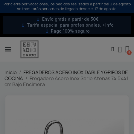
Por cierre por vacaciones, los pedidos realizados a partir del 3 de agosto
se tramitarán por orden de llegada desde el 17 de agosto.
Envío gratis a partir de 50€
Tarifa especial para profesionales. +Info
Pago 100% seguro
Inicio
FREGADEROS ACERO INOXIDABLE Y GRIFOS DE
COCINA
Fregadero Acero Inox Serie Atenas 74,5x41
cm Bajo Encimera