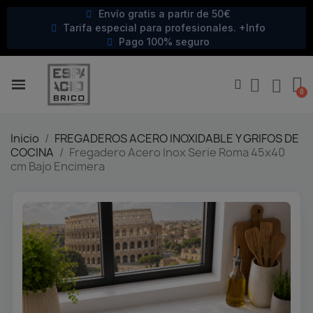
Envío gratis a partir de 50€
Tarifa especial para profesionales. +Info
Pago 100% seguro
Inicio
FREGADEROS ACERO INOXIDABLE Y GRIFOS DE
COCINA
Fregadero Acero Inox Serie Roma 45x40
cm Bajo Encimera