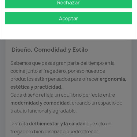
adaptan a cualquier tipo de cocina o encimera.
Rechazar
Además, disponemos de
grifos a medida
, diseñados
Aceptar
para complementar cada modelo y ofrecerte la
máxima funcionalidad
.
Diseño, Comodidad y Estilo
Sabemos que pasas gran parte del tiempo en la
cocina junto al fregadero, por eso nuestros
productos están pensados para ofrecer
ergonomía,
estética y practicidad
.
Cada diseño refleja un equilibrio perfecto entre
modernidad y comodidad
, creando un espacio de
trabajo funcional y agradable.
Disfruta del
bienestar y la calidad
que solo un
fregadero bien diseñado puede ofrecer.