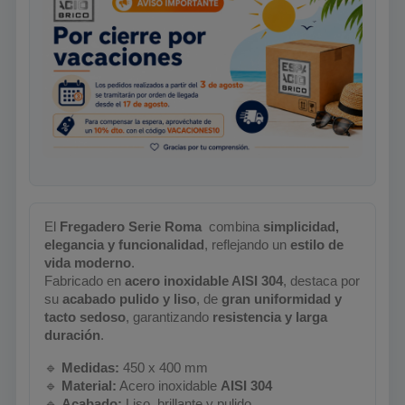
El
Fregadero Serie
Roma
️ combina
simplicidad,
elegancia y funcionalidad
, reflejando un
estilo de
vida moderno
.
Fabricado en
acero inoxidable AISI 304
, destaca por
su
acabado pulido y liso
, de
gran uniformidad y
tacto sedoso
, garantizando
resistencia y larga
duración
.
🔹
Medidas:
450 x 400 mm
🔹
Material:
Acero inoxidable
AISI 304
🔹
Acabado:
Liso, brillante y pulido