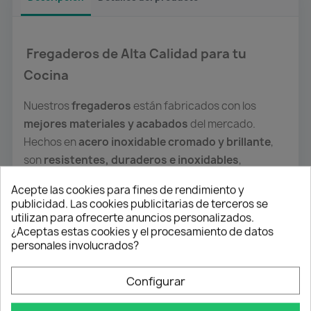
Fregaderos de Alta Calidad para tu
Cocina
Nuestros
fregaderos
están fabricados con los
mejores materiales y acabados
del mercado.
Hechos en
acero inoxidable cromado y brillante
,
son
resistentes, duraderos e inoxidables
,
garantizando una larga vida útil y un aspecto
Acepte las cookies para fines de rendimiento y
impecable.
publicidad. Las cookies publicitarias de terceros se
utilizan para ofrecerte anuncios personalizados.
Contamos con una
amplia variedad de modelos y
¿Aceptas estas cookies y el procesamiento de datos
acabados
, desde diseños
circulares hasta
personales involucrados?
cuadrados
, con
uno o dos senos
, y versiones
con o
sin escurridor
.
Configurar
Todos nuestros modelos son
encastrables
y se