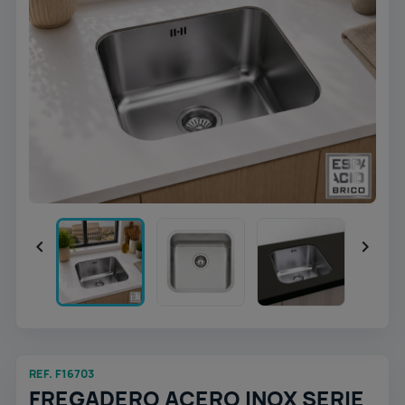


REF. F16703
FREGADERO ACERO INOX SERIE