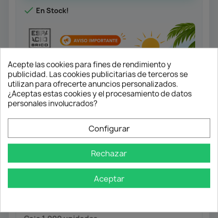

En Stock!
Acepte las cookies para fines de rendimiento y
publicidad. Las cookies publicitarias de terceros se
utilizan para ofrecerte anuncios personalizados.
¿Aceptas estas cookies y el procesamiento de datos
personales involucrados?
Configurar
Rechazar
Tornillo Rosca Madera, Cabeza Plana
Pozidrive.
Aceptar
Acabado galvanizado.
Medida 4,0x30