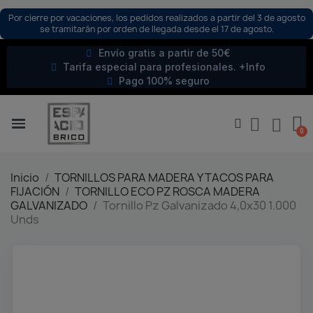
Por cierre por vacaciones, los pedidos realizados a partir del 3 de agosto
se tramitarán por orden de llegada desde el 17 de agosto.
Envío gratis a partir de 50€
Tarifa especial para profesionales. +Info
Pago 100% seguro
Inicio
TORNILLOS PARA MADERA Y TACOS PARA
FIJACIÓN
TORNILLO ECO PZ ROSCA MADERA
GALVANIZADO
Tornillo Pz Galvanizado 4,0x30 1.000
Unds