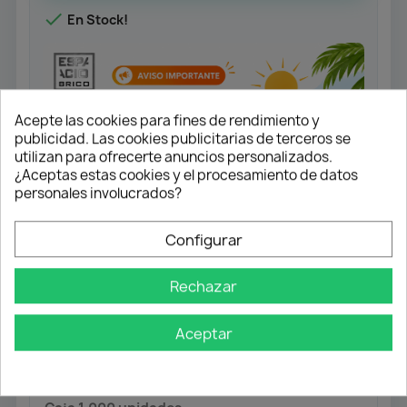

En Stock!
Acepte las cookies para fines de rendimiento y
publicidad. Las cookies publicitarias de terceros se
utilizan para ofrecerte anuncios personalizados.
¿Aceptas estas cookies y el procesamiento de datos
personales involucrados?
Configurar
Rechazar
Tornillo Rosca Madera, Cabeza Plana
Pozidrive.
Aceptar
Acabado galvanizado.
Medida 4,0x16