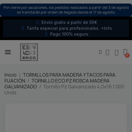
Por cierre por vacaciones, los pedidos realizados a partir del 3 de agosto
se tramitarán por orden de llegada desde el 17 de agosto.
Envío gratis a partir de 50€
Tarifa especial para profesionales. +Info
Pago 100% seguro
Inicio
TORNILLOS PARA MADERA Y TACOS PARA
FIJACIÓN
TORNILLO ECO PZ ROSCA MADERA
GALVANIZADO
Tornillo Pz Galvanizado 4,0x16 1.000
Unds