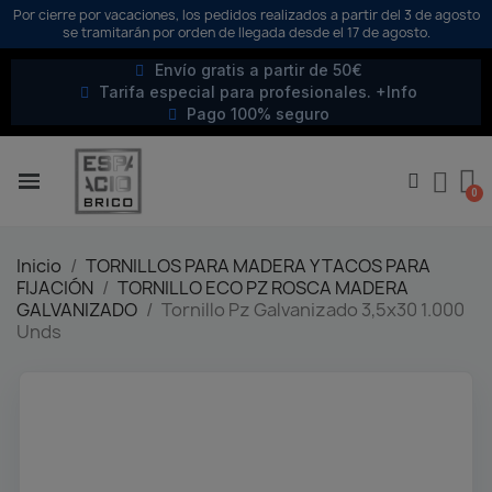
Por cierre por vacaciones, los pedidos realizados a partir del 3 de agosto
se tramitarán por orden de llegada desde el 17 de agosto.
Envío gratis a partir de 50€
Tarifa especial para profesionales. +Info
Pago 100% seguro
Inicio
TORNILLOS PARA MADERA Y TACOS PARA
FIJACIÓN
TORNILLO ECO PZ ROSCA MADERA
GALVANIZADO
Tornillo Pz Galvanizado 3,5x30 1.000
Unds