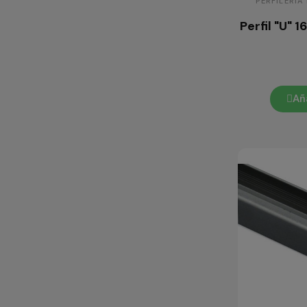
PERFILERÍA
Perfil "U"
Aña