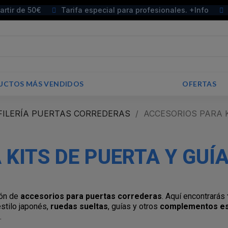
partir de 50€
Tarifa especial para profesionales. +Info
UCTOS MÁS VENDIDOS
OFERTAS
FILERÍA PUERTAS CORREDERAS
ACCESORIOS PARA K
KITS DE PUERTA Y GUÍ
ión de
accesorios para puertas correderas
. Aquí encontrarás
stilo japonés,
ruedas sueltas
, guías y otros
complementos es
.