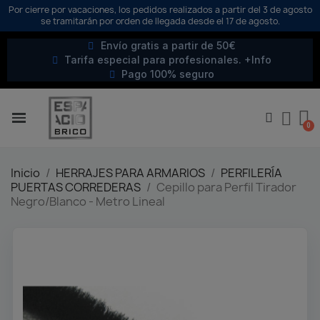
Por cierre por vacaciones, los pedidos realizados a partir del 3 de agosto
se tramitarán por orden de llegada desde el 17 de agosto.
Envío gratis a partir de 50€
Tarifa especial para profesionales. +Info
Pago 100% seguro
Inicio
HERRAJES PARA ARMARIOS
PERFILERÍA
PUERTAS CORREDERAS
Cepillo para Perfil Tirador
Negro/Blanco - Metro Lineal