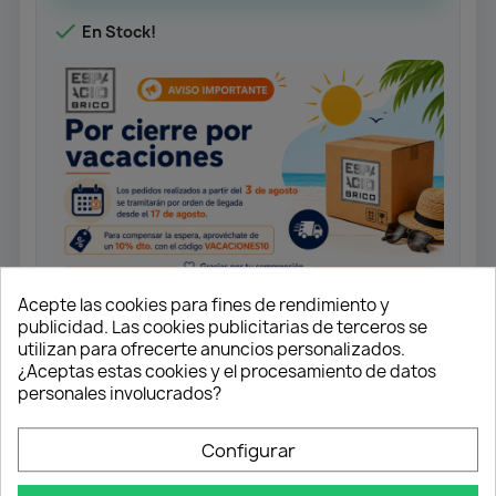

En Stock!
Acepte las cookies para fines de rendimiento y
publicidad. Las cookies publicitarias de terceros se
utilizan para ofrecerte anuncios personalizados.
Cepillo para perfil tirador.
¿Aceptas estas cookies y el procesamiento de datos
personales involucrados?
🔹
Descripción:
Cepillo o felpudo para colocación en ranura de
los
perfiles tiradores
verticales para puertas
Configurar
correderas de armario.