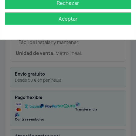
🔹
Características:
Rechazar
Medidas: 6,5x5 mm.
Aceptar
Colores disponibles: Blanco o Negro
Fácil de instalar y mantener.
Unidad de venta:
Metro lineal.
Envío gratuito
Desde 50 € en península
Pago flexible
Transferencia
Contra reembolso