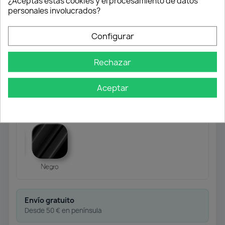
¿Aceptas estas cookies y el procesamiento de datos
Acabado:
Negro mate.
personales involucrados?
Ideal para:
puertas correderas de armario —
Configurar
garantiza un montaje sólido, alineado y con
estética profesional.
Rechazar
Importante:
producto indicado
solo para
Aceptar
puertas correderas de armario
. No se
recomienda para otros usos.
Envío gratuito
Desde 50 € en península