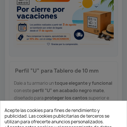
️ Perfil “U” para Tablero de 10 mm
Dale a tu armario un
toque elegante y funcional
con este
perfil “U” en acabado negro mate
,
diseñado para
proteger los cantos
superior e
inferior del tablero.
Acepte las cookies para fines de rendimiento y
publicidad. Las cookies publicitarias de terceros se
Longitud:
2 metros
utilizan para ofrecerte anuncios personalizados.
Compatibilidad:
tableros de
10 mm