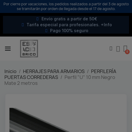
Por cierre por vacaciones, los pedidos realizados a partir del 3 de agosto
se tramitarán por orden de llegada desde el 17 de agosto.
Envío gratis a partir de 50€
Tarifa especial para profesionales. +Info
Pago 100% seguro
Inicio
HERRAJES PARA ARMARIOS
PERFILERÍA
PUERTAS CORREDERAS
Perfil "U" 10 mm Negro
Mate 2 metros