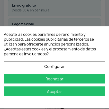
Envío gratuito
Desde 50 € en península
Pago flexible
Transferencia
Acepte las cookies para fines de rendimiento y
publicidad. Las cookies publicitarias de terceros se
Contra reembolso
utilizan para ofrecerte anuncios personalizados.
¿Aceptas estas cookies y el procesamiento de datos
personales involucrados?
Atención profesional
Te ayudamos con cualquier duda
Configurar
Rechazar
Detalles del producto
Aceptar