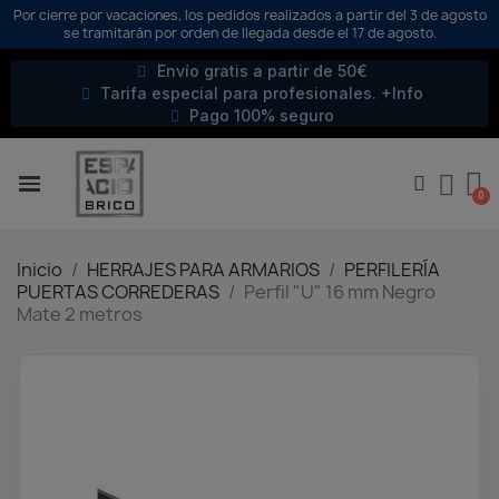
Por cierre por vacaciones, los pedidos realizados a partir del 3 de agosto
se tramitarán por orden de llegada desde el 17 de agosto.
Envío gratis a partir de 50€
Tarifa especial para profesionales. +Info
Pago 100% seguro
Inicio
HERRAJES PARA ARMARIOS
PERFILERÍA
PUERTAS CORREDERAS
Perfil "U" 16 mm Negro
Mate 2 metros