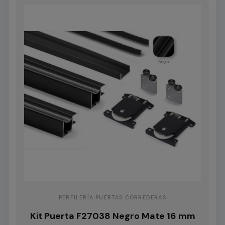
PERFILERÍA PUERTAS CORREDERAS
Kit Puerta F27038 Negro Mate 16 mm