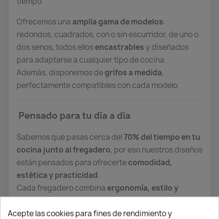
tiempo.
Ofrecemos una
amplia gama de modelos
:
redondos, cuadrados, con o sin escurridor, de uno o
dos senos, todos ellos
encastrables
y diseñados
para adaptarse a cualquier tipo de cocina.
Además, disponemos de
grifos a medida
,
perfectamente compatibles con cada modelo. ️
Pensado para tu día a día
Sabemos que pasas cerca del
70% del tiempo en tu
cocina junto al fregadero
, por eso nuestros diseños
están pensados para ofrecerte
comodidad,
estética y practicidad
.
Cada fregadero combina
ergonomía, estilo y
materiales premium
, para que disfrutes de una
Acepte las cookies para fines de rendimiento y
experiencia única al cocinar, limpiar o compartir