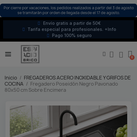
Por cierre por vacaciones, los pedidos realizados a partir del 3 de agosto
se tramitarán por orden de llegada desde el 17 de agosto.
Envío gratis a partir de 50€
Tarifa especial para profesionales. +Info
Pago 100% seguro
Inicio
FREGADEROS ACERO INOXIDABLE Y GRIFOS DE
COCINA
Fregadero Poseidón Negro Pavonado
80x50 cm Sobre Encimera