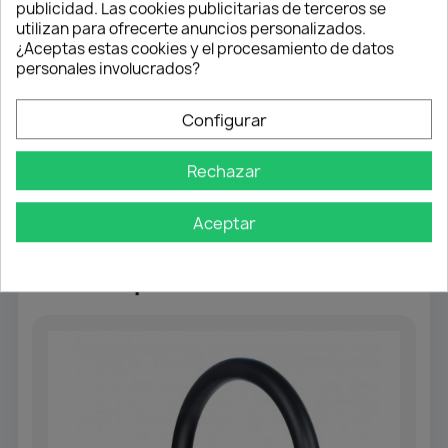
publicidad. Las cookies publicitarias de terceros se
momentos con tu familia.
utilizan para ofrecerte anuncios personalizados.
¿Aceptas estas cookies y el procesamiento de datos
personales involucrados?
Elige el Fregadero Hércules
y disfruta del equilibrio
perfecto entre
resistencia, elegancia y
Configurar
funcionalidad
.
Convierte tu cocina en un espacio donde el diseño y
Rechazar
la calidad se encuentran cada día.
Aceptar
También podría interesarle