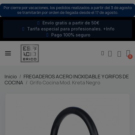
Por cierre por vacaciones, los pedidos realizados a partir del 3 de agosto
se tramitarán por orden de llegada desde el 17 de agosto.
Envío gratis a partir de 50€
Tarifa especial para profesionales. +Info
Pago 100% seguro
Inicio
FREGADEROS ACERO INOXIDABLE Y GRIFOS DE
COCINA
Grifo Cocina Mod. Kreta Negro