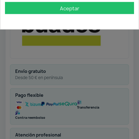
Acabado: Negro mate
Aceptar
Envío gratuito
Desde 50 € en península
Pago flexible
Transferencia
Contra reembolso
Atención profesional