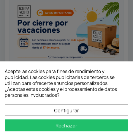
Acepte las cookies para fines de rendimiento y
publicidad. Las cookies publicitarias de terceros se
Monomando fregadero caño
utilizan para ofrecerte anuncios personalizados.
¿Aceptas estas cookies y el procesamiento de datos
alto.
personales involucrados?
Cartucho cerámico 35 mm.
Caño giratorio.
Configurar
Aireador anti-calcáreo.
Conexiones flexibles 3/8” 360 mm
Rechazar
certificadas.