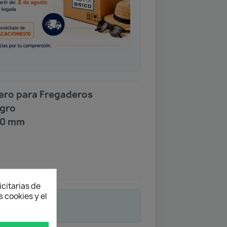
ero para Fregaderos
egro
10 mm
icitarias de
 cookies y el