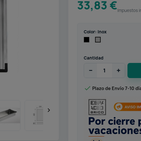
33,83 €
Impuestos i
Color: Inox
Negro
Inox
Cantidad
−
+

Plazo de Envío 7-10 dí
