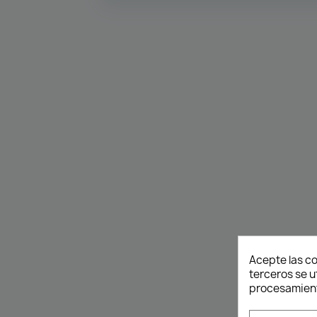
Acepte las co
terceros se u
procesamient