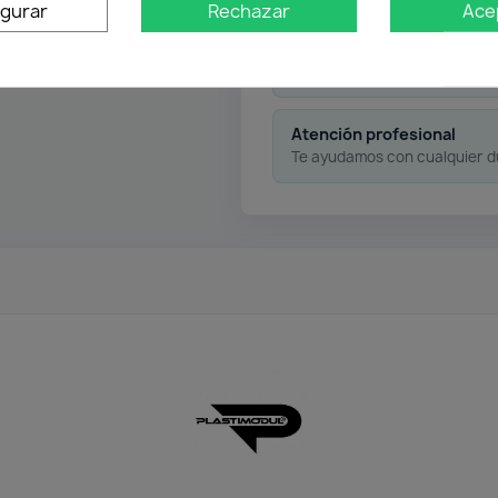
igurar
Rechazar
Ace
Pago flexible
Atención profesional
Te ayudamos con cualquier 