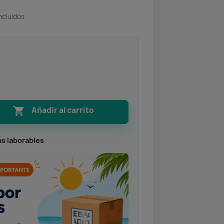
ncluidos

Añadir al carrito
as laborables