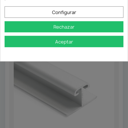
45,35 €
Configurar
Personalizar
Rechazar
Aceptar