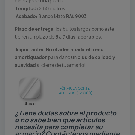
montaje de
una
puerta.
Longitud:
2,60 metros
Acabado:
Blanco Mate
RAL 9003
Plazo de entrega:
los bultos largos como este
tienen un plazo de
3 a 7 días laborables.
Importante:
¡
No olvides añadir el freno
amortiguador
para darle un
plus de calidad y
suavidad
al cierre de tu armario!
FÓRMULA CORTE
TABLEROS (F28000)
¿Tiene dudas sobre el producto
o no sabe bien que artículos
necesita para completar su
armario? Contáctenos mediante