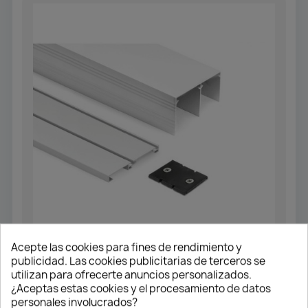
Acepte las cookies para fines de rendimiento y
publicidad. Las cookies publicitarias de terceros se
PERFILERÍA PUERTAS CORREDERAS
utilizan para ofrecerte anuncios personalizados.
¿Aceptas estas cookies y el procesamiento de datos
Kit Guías F27642 Blanco Mate (Ral
personales involucrados?
9003)