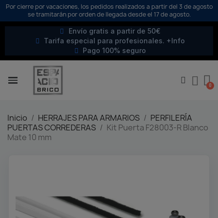
Por cierre por vacaciones, los pedidos realizados a partir del 3 de agosto
se tramitarán por orden de llegada desde el 17 de agosto.
Envío gratis a partir de 50€
Tarifa especial para profesionales. +Info
Pago 100% seguro
Inicio
HERRAJES PARA ARMARIOS
PERFILERÍA
PUERTAS CORREDERAS
Kit Puerta F28003-R Blanco
Mate 10 mm