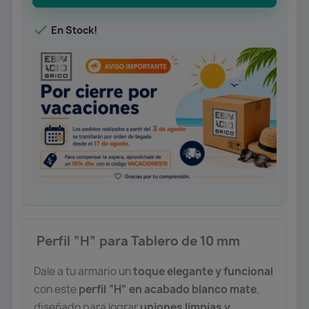

En Stock!
️ Perfil “H” para Tablero de 10 mm
Dale a tu armario un
toque elegante y funcional
con este
perfil “H” en acabado blanco mate
,
diseñado para lograr
uniones limpias y