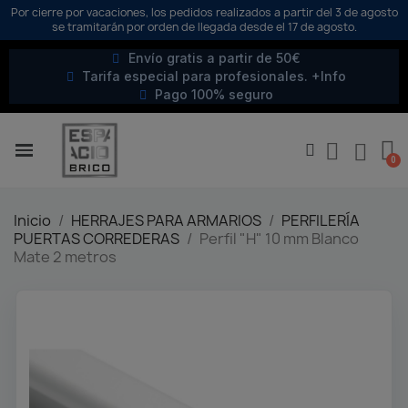
Por cierre por vacaciones, los pedidos realizados a partir del 3 de agosto
se tramitarán por orden de llegada desde el 17 de agosto.
Envío gratis a partir de 50€
Tarifa especial para profesionales. +Info
Pago 100% seguro
Inicio
HERRAJES PARA ARMARIOS
PERFILERÍA
PUERTAS CORREDERAS
Perfil "H" 10 mm Blanco
Mate 2 metros