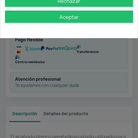
Rechazar
Envío gratuito
Aceptar
Desde 50 € en península
Pago flexible
Transferencia
Contra reembolso
Atención profesional
Te ayudamos con cualquier duda
Descripción
Detalles del producto
El acabado blanco semibrillo es el más utilizado para