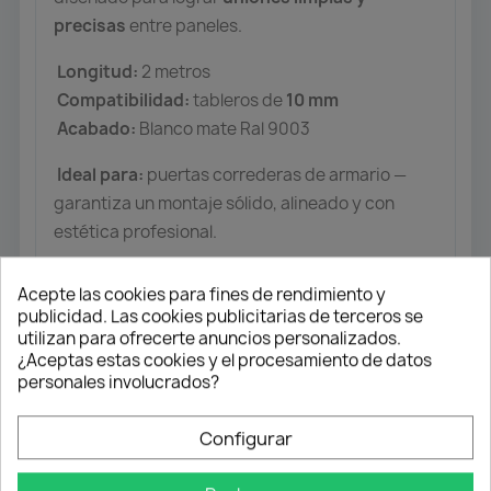
precisas
entre paneles.
Longitud:
2 metros
Compatibilidad:
tableros de
10 mm
Acabado:
Blanco mate Ral 9003
Ideal para:
puertas correderas de armario —
garantiza un montaje sólido, alineado y con
estética profesional.
Importante:
producto indicado
solo para
Acepte las cookies para fines de rendimiento y
puertas correderas de armario
. No se
publicidad. Las cookies publicitarias de terceros se
recomienda para otros usos.
utilizan para ofrecerte anuncios personalizados.
¿Aceptas estas cookies y el procesamiento de datos
personales involucrados?
Configurar