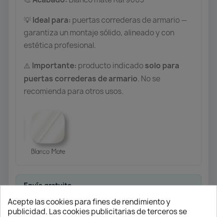
Ideal para:
puertas correderas de armario —
💡
garantiza un montaje sólido, alineado y con
estética profesional.
Importante:
producto indicado
solo para
⚠️
puertas correderas de armario
. No se
recomienda para otros usos.
Envío gratuito
Desde 50 € en península
Acepte las cookies para fines de rendimiento y
publicidad. Las cookies publicitarias de terceros se