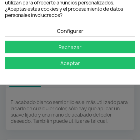
utilizan para ofrecerte anuncios personalizados.
Pago flexible
¿Aceptas estas cookies y el procesamiento de datos
personales involucrados?
Transferencia
Contra reembolso
Configurar
Atención profesional
Rechazar
Te ayudamos con cualquier duda
Aceptar
Descripción
Detalles del producto
El acabado blanco semibrillo es el más utilizado para
lacarlo en cualquier color, sólo hay que aplicar un
suave lijado y una mano de acabado del color
deseado. También puede utilizarse tal cual.