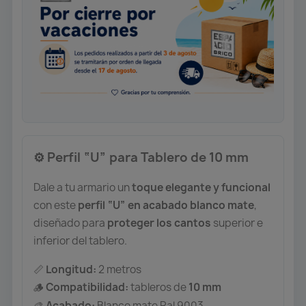
️ Perfil “U” para Tablero de 10 mm
⚙
Dale a tu armario un
toque elegante y funcional
con este
perfil “U” en acabado blanco mate
,
diseñado para
proteger los cantos
superior e
inferior del tablero.
Longitud:
2 metros
📏
Compatibilidad:
tableros de
10 mm
🪵
Acabado:
Blanco mate Ral 9003
🎨