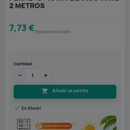
2 METROS
7,73 €
Impuestos incluidos
Cantidad
−
+

Añadir al carrito

En Stock!