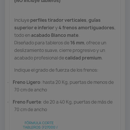
(NO Incluye tableros)
Incluye
perfiles tirador verticales
,
guías
superior e inferior
y
4
frenos amortiguadores
,
todo en
acabado Blanco mate
.
Diseñado para tableros de
16 mm
, ofrece un
deslizamiento suave, cierre progresivo y un
acabado profesional de
calidad premium
.
Indique el grado de fuerza de los frenos:
Freno Ligero
: hasta 20 Kg, puertas de menos de
·
70 cm de ancho
Freno Fuerte
: de 20 a 40 Kg, puertas de más de
·
70 cm de ancho
FÓRMULA CORTE
TABLEROS (F27000 /