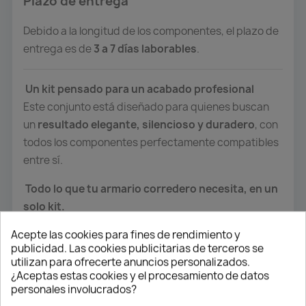
Plazo de entrega
Debido a la longitud de los componentes, el plazo de
entrega es de
3 a 7 días laborables
.
Un kit pensado para un acabado profesional
Este conjunto está diseñado para quienes buscan
un
resultado elegante, silencioso y duradero
, con
todos los componentes perfectamente compatibles
entre sí.
Todo lo que tu armario corredero necesita, en un
solo kit.
Acepte las cookies para fines de rendimiento y
publicidad. Las cookies publicitarias de terceros se
utilizan para ofrecerte anuncios personalizados.
También podría interesarle
¿Aceptas estas cookies y el procesamiento de datos
personales involucrados?