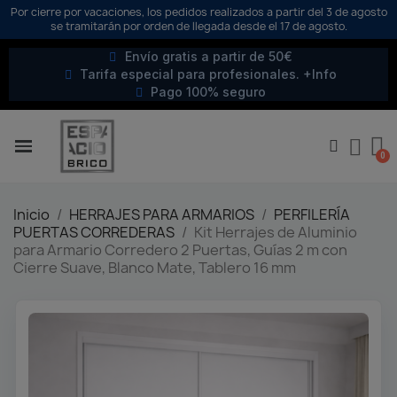
Por cierre por vacaciones, los pedidos realizados a partir del 3 de agosto
se tramitarán por orden de llegada desde el 17 de agosto.
Envío gratis a partir de 50€
Tarifa especial para profesionales. +Info
Pago 100% seguro
Inicio
HERRAJES PARA ARMARIOS
PERFILERÍA
PUERTAS CORREDERAS
Kit Herrajes de Aluminio
para Armario Corredero 2 Puertas, Guías 2 m con
Cierre Suave, Blanco Mate, Tablero 16 mm