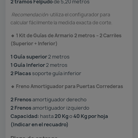
2 tramos Felpudo
de 5,20 metros
Recomendación:
utiliza el configurador para
calcular fácilmente la medida exacta de corte.
1 Kit de Guías de Armario 2 metros – 2 Carriles
🔹
(Superior + Inferior)
1 Guía superior
2 metros
1 Guía Inferior
2 metros
2 Placas
soporte guía inferior
Freno Amortiguador para Puertas Correderas
🔹
2 Frenos
amortiguador derecho
2 Frenos
amortiguador izquierdo
Capacidad:
hasta
20 Kg
o
40 Kg por hoja
(Indicar en el recuadro)