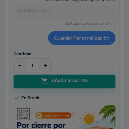
250 caracteres como máximo
Guardar Personalización
Cantidad
−
+

Añadir al carrito

En Stock!