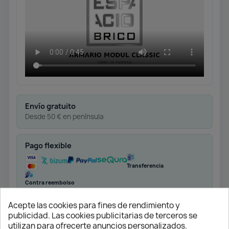
Envío gratuito
Desde 50 € en península
Pago flexible
Transferencia
Contra reembolso
Acepte las cookies para fines de rendimiento y
Atención profesional
publicidad. Las cookies publicitarias de terceros se
Te ayudamos con cualquier duda
utilizan para ofrecerte anuncios personalizados.