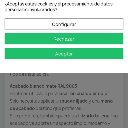
¿Aceptas estas cookies y el procesamiento de datos
personales involucrados?
Descripción
Detalles del producto
Attachments
Configurar
Rechazar
Dale a tu armario un
movimiento suave, preciso y
con un acabado impecable
gracias a este
kit de
Aceptar
guías de 2 carriles
, diseñado para ofrecer
resistencia, estética y versatilidad
en cualquier
tipo de instalación.
Acabado blanco mate RAL 9003
Es el más utilizado para
lacar en cualquier color
.
Solo necesitas aplicar un
suave lijado
y una
mano
de acabado
del tono que prefieras
.
Si lo prefieres, también puedes
utilizarlo tal cual
: su
acabado ya aporta un aspecto limpio, moderno y