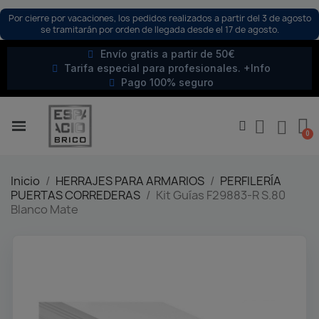
Por cierre por vacaciones, los pedidos realizados a partir del 3 de agosto
se tramitarán por orden de llegada desde el 17 de agosto.
Envío gratis a partir de 50€
Tarifa especial para profesionales. +Info
Pago 100% seguro
Inicio
HERRAJES PARA ARMARIOS
PERFILERÍA
PUERTAS CORREDERAS
Kit Guías F29883-R S.80
Blanco Mate