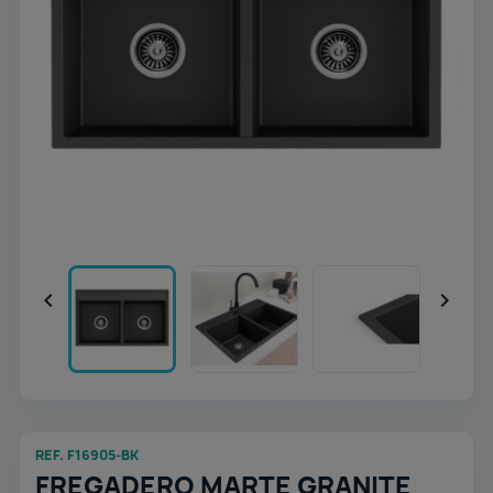


REF. F16905-BK
FREGADERO MARTE GRANITE