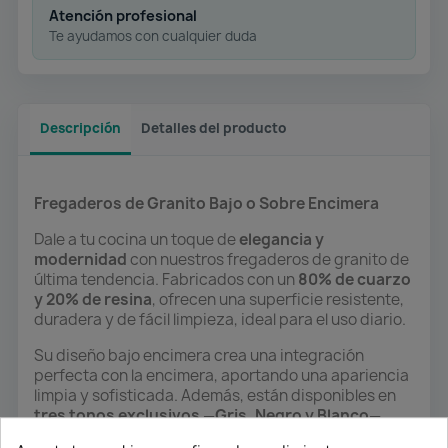
Atención profesional
Te ayudamos con cualquier duda
Descripción
Detalles del producto
Fregaderos de Granito Bajo o Sobre Encimera
Dale a tu cocina un toque de
elegancia y
modernidad
con nuestros fregaderos de granito de
última tendencia. Fabricados con un
80% de cuarzo
y 20% de resina
, ofrecen una superficie resistente,
duradera y de fácil limpieza, ideal para el uso diario.
Su diseño bajo encimera crea una integración
perfecta con la encimera, aportando una apariencia
limpia y sofisticada. Además, están disponibles en
tres tonos exclusivos
—
Gris, Negro y Blanco
—
para que elijas el que mejor combine con tu estilo de