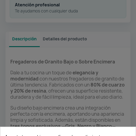
Atención profesional
Te ayudamos con cualquier duda
Descripción
Detalles del producto
Fregaderos de Granito Bajo o Sobre Encimera
Dale a tu cocina un toque de
elegancia y
modernidad
con nuestros fregaderos de granito de
última tendencia. Fabricados con un
80% de cuarzo
y 20% de resina
, ofrecen una superficie resistente,
duradera y de fácil limpieza, ideal para el uso diario.
Su diseño bajo encimera crea una integración
perfecta con la encimera, aportando una apariencia
limpia y sofisticada. Además, están disponibles en
tres tonos exclusivos
—
Gris, Negro y Blanco
—
para que elijas el que mejor combine con tu estilo de