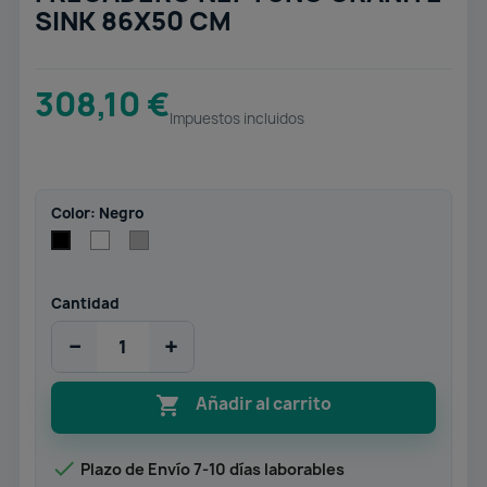
SINK 86X50 CM
308,10 €
Impuestos incluidos
Color: Negro
Blanco
Gris
Negro
Cantidad
−
+

Añadir al carrito

Plazo de Envío 7-10 días laborables