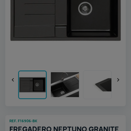


REF. F16906-BK
FREGADERO NEPTUNO GRANITE