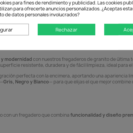
okies para fines de rendimiento y publicidad. Las cookies publ
tilizan para ofrecerte anuncios personalizados. ¿Aceptas estas
o de datos personales involucrados?
oducto
igurar
Rechazar
Ace
 Encimera
a y modernidad
con nuestros fregaderos de granito de última 
uperficie resistente, duradera y de fácil limpieza, ideal para el
gración perfecta con la encimera, aportando una apariencia li
—
Gris, Negro y Blanco
— para que elijas el que mejor combine c
ico con un fregadero que combina
funcionalidad y diseño pre