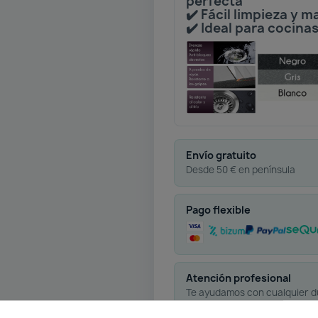
perfecta
✔️ Fácil limpieza y 
✔️ Ideal para cocin
Envío gratuito
Desde 50 € en península
Pago flexible
Atención profesional
Te ayudamos con cualquier 