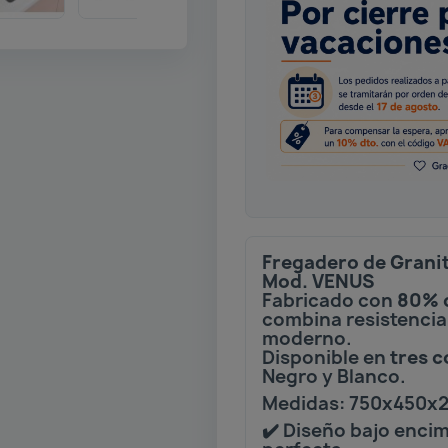
Fregadero de Grani
Mod. VENUS
Fabricado con
80% 
combina resistencia,
moderno.
Disponible en
tres c
Negro y Blanco.
Medidas: 750x450x
✔️ Diseño bajo enci