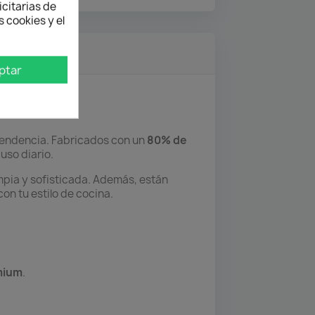
icitarias de
 cookies y el
ptar
tendencia. Fabricados con un
80% de
 uso diario.
mpia y sofisticada. Además, están
on tu estilo de cocina.
mium
.