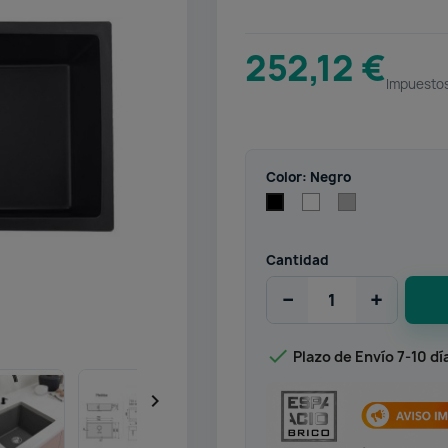
252,12 €
Impuestos
Color: Negro
Blanco
Gris
Negro
Cantidad
−
+

Plazo de Envío 7-10 dí
