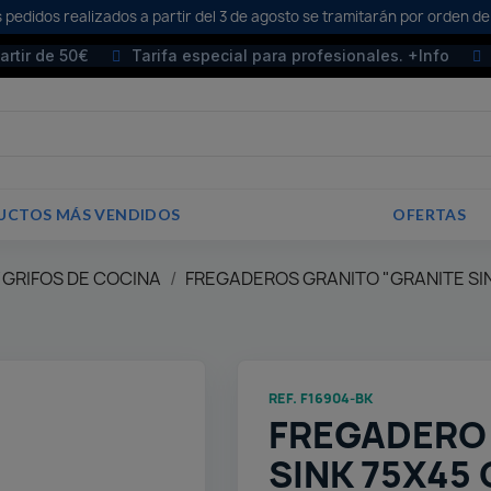
 pedidos realizados a partir del 3 de agosto se tramitarán por orden de
partir de 50€
Tarifa especial para profesionales. +Info
UCTOS MÁS VENDIDOS
OFERTAS
 GRIFOS DE COCINA
FREGADEROS GRANITO "GRANITE SI
REF. F16904-BK
FREGADERO
SINK 75X45