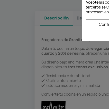
Acepte las co
terceros se u
procesamient
Descripción
Detalles del pr
Conf
Fregaderos de Granito Bajo o Sobre
Dale a tu cocina un toque de
eleganci
cuarzo y 20% de resina
, ofrecen una s
Su diseño bajo encimera crea una inte
disponibles en
tres tonos exclusivos
✔️ Resistencia y durabilidad
✔️ Fácil mantenimiento
✔️ Estética moderna y minimalista
Convierte tu cocina en un espacio ún