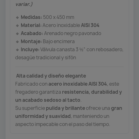
variar.)
Medidas:
500 x 450 mm
🔹
Material:
Acero inoxidable
AISI 304
🔹
Acabado:
Arenado negro pavonado
🔹
Montaje:
Bajo encimera
🔹
Incluye:
Válvula canasta 3 ½” con rebosadero,
🔹
desagüe tradicional y sifón
Alta calidad y diseño elegante
Fabricado con
acero inoxidable AISI 304
, este
fregadero garantiza
resistencia, durabilidad y
un acabado sedoso al tacto
.
Su superficie
pulida y brillante
ofrece una
gran
uniformidad y suavidad
, manteniendo un
aspecto impecable con el paso del tiempo.