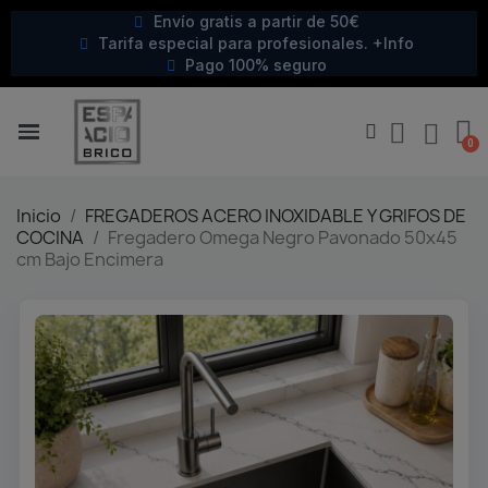
Envío gratis a partir de 50€
Tarifa especial para profesionales. +Info
Pago 100% seguro
Inicio
FREGADEROS ACERO INOXIDABLE Y GRIFOS DE
COCINA
Fregadero Omega Negro Pavonado 50x45
cm Bajo Encimera