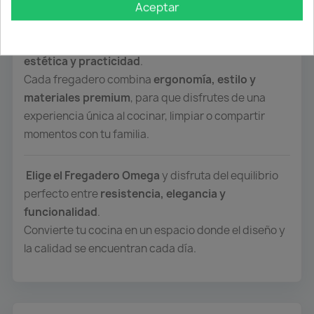
Aceptar
Sabemos que pasas cerca del
70% del tiempo en tu
cocina junto al fregadero
, por eso nuestros diseños
están pensados para ofrecerte
comodidad,
estética y practicidad
.
Cada fregadero combina
ergonomía, estilo y
materiales premium
, para que disfrutes de una
experiencia única al cocinar, limpiar o compartir
momentos con tu familia.
Elige el Fregadero Omega
y disfruta del equilibrio
perfecto entre
resistencia, elegancia y
funcionalidad
.
Convierte tu cocina en un espacio donde el diseño y
la calidad se encuentran cada día.