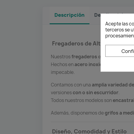
Descripción
Detalles del pr
Acepte las co
terceros se u
procesamient
Fregaderos de Alta Calidad pa
Conf
Nuestros
fregaderos
están fabricados
Hechos en
acero inoxidable cromado 
impecable.
Contamos con una
amplia variedad d
versiones
con o sin escurridor
.
Todos nuestros modelos son
encastra
Además, disponemos de
grifos a med
Diseño, Comodidad y Estilo