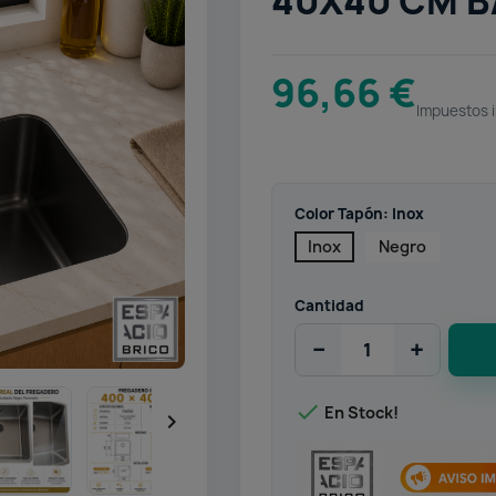
40X40 CM B
96,66 €
Impuestos 
Color Tapón: Inox
Inox
Negro
Cantidad
−
+

En Stock!
