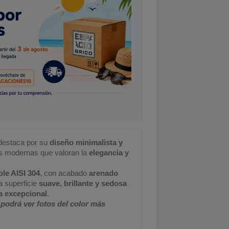
estaca por su
diseño minimalista y
nas modernas que valoran la
elegancia y
ble AISI 304
, con acabado
arenado
a superficie
suave, brillante y sedosa
ia excepcional
.
 podrá ver fotos del color más