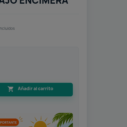
AJO ENCIMERA
incluidos

Añadir al carrito