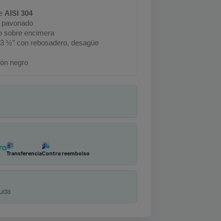
le
AISI 304
 pavonado
o sobre encimera
 3 ½” con rebosadero, desagüe
ón negro
Transferencia
Contra reembolso
duda