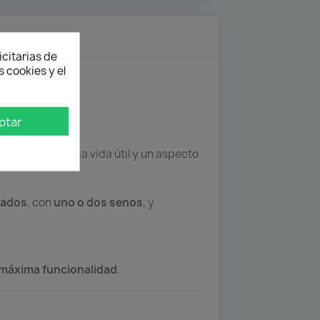
icitarias de
 cookies y el
ptar
tizando una larga vida útil y un aspecto
rados
, con
uno o dos senos
, y
máxima funcionalidad
.