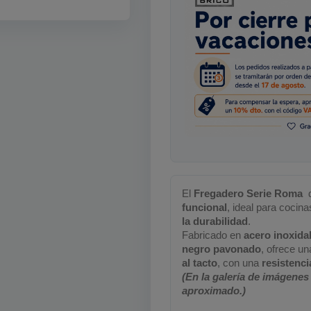
El
Fregadero Serie
Roma
d
funcional
, ideal para coci
la durabilidad
.
Fabricado en
acero inoxida
negro pavonado
, ofrece un
al tacto
, con una
resistenc
(En la galería de imágenes
aproximado.)