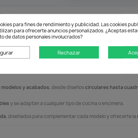
oducto
okies para fines de rendimiento y publicidad. Las cookies publ
tilizan para ofrecerte anuncios personalizados. ¿Aceptas estas
o de datos personales involucrados?
ra tu Cocina
igurar
Rechazar
Ace
 con los
mejores materiales y acabados
del mercado.
y brillante
, son
resistentes, duraderos e inoxidables
, garan
e modelos y acabados
, desde diseños
circulares hasta cuad
bles
y se adaptan a cualquier tipo de cocina o encimera.
ida
, diseñados para complementar cada modelo y ofrecerte la