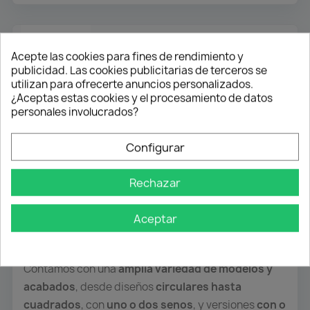
Descripción
Detalles del producto
Acepte las cookies para fines de rendimiento y
publicidad. Las cookies publicitarias de terceros se
utilizan para ofrecerte anuncios personalizados.
Fregaderos de Alta Calidad para tu
¿Aceptas estas cookies y el procesamiento de datos
personales involucrados?
Cocina
Configurar
Nuestros
fregaderos
están fabricados con los
mejores materiales y acabados
del mercado.
Rechazar
Hechos en
acero inoxidable cromado y brillante
,
son
resistentes, duraderos e inoxidables
,
Aceptar
garantizando una larga vida útil y un aspecto
impecable.
Contamos con una
amplia variedad de modelos y
acabados
, desde diseños
circulares hasta
cuadrados
, con
uno o dos senos
, y versiones
con o