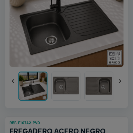


REF. F16742-PVD
FREGADERO ACERO NEGRO