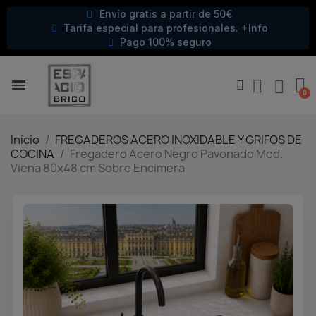
Envío gratis a partir de 50€
Tarifa especial para profesionales. +Info
Pago 100% seguro
Inicio
FREGADEROS ACERO INOXIDABLE Y GRIFOS DE
COCINA
Fregadero Acero Negro Pavonado Mod.
Viena 80x48 cm Sobre Encimera