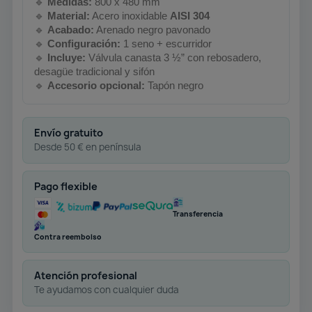
🔹
Medidas:
800 x 480 mm
🔹
Material:
Acero inoxidable
AISI 304
🔹
Acabado:
Arenado negro pavonado
🔹
Configuración:
1 seno + escurridor
🔹
Incluye:
Válvula canasta 3 ½” con rebosadero,
desagüe tradicional y sifón
🔹
Accesorio opcional:
Tapón negro
Envío gratuito
Desde 50 € en península
Pago flexible
Transferencia
Contra reembolso
Atención profesional
Te ayudamos con cualquier duda