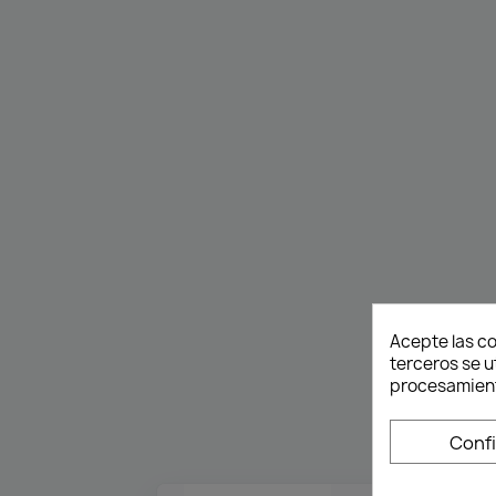
Acepte las co
terceros se u
procesamient
Conf