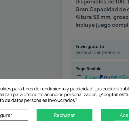
Disponibles de 100, 
Gran Capacidad de c
Altura 53 mm, groso
Incluye juego compl
Envío gratuito
Desde 50 € en península
Pago flexible
okies para fines de rendimiento y publicidad. Las cookies publ
tilizan para ofrecerte anuncios personalizados. ¿Aceptas estas
Atención profesional
o de datos personales involucrados?
Te ayudamos con cualquier 
igurar
Rechazar
Ace