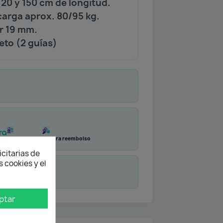
120 y 150 cm de longitud.
arga aprox. 80/95 kg.
r 19 mm.
eto (2 guías)
Transferencia
Contra reembolso
icitarias de
 cookies y el
duda
ptar