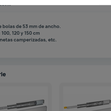
oducto
e bolas de 53 mm de ancho.
 100, 120 y 150 cm
onetas camperizadas, etc.
rle