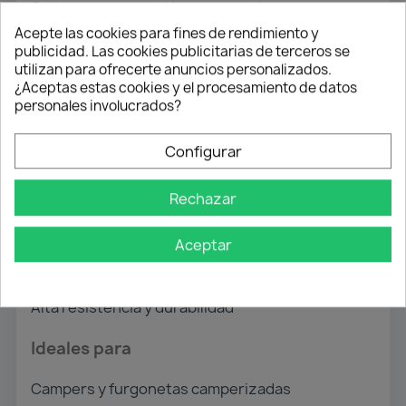
Gracias a su extracción total, permiten un acceso
completo y cómodo al contenido del cajón o
Acepte las cookies para fines de rendimiento y
publicidad. Las cookies publicitarias de terceros se
plataforma extraíble.
utilizan para ofrecerte anuncios personalizados.
¿Aceptas estas cookies y el procesamiento de datos
Características principales
personales involucrados?
Extracción total
Configurar
Sistema con bloqueo de seguridad
Perfil reforzado 76x19 mm
Rechazar
Capacidad de carga hasta 220 kg según medida
Acero galvanizado anticorrosión
Aceptar
Rodamientos de acero de alta calidad
Deslizamiento suave y silencioso
Alta resistencia y durabilidad
Ideales para
Campers y furgonetas camperizadas