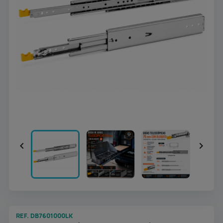


REF. DB7601000LK