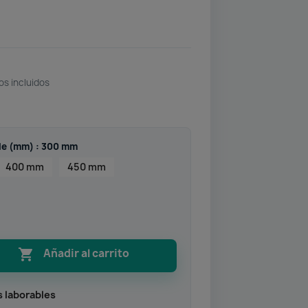
os incluidos
le (mm) : 300 mm
400 mm
450 mm

Añadir al carrito
s laborables