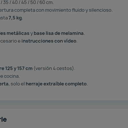
/ 35 / 40 / 45 / 50 / 60 cm.
rtura completa con movimiento fluido y silencioso.
asta
7,5 kg
.
es metálicas
y
base lisa de melamina
.
ecesario e
instrucciones con vídeo
.
tre 125 y 157 cm
(versión 4 cestos).
e cocina.
erta
, solo el
herraje extraíble completo
.
rle