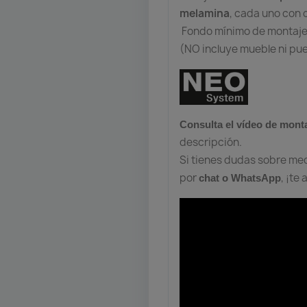
melamina
, cada uno con
Fondo mínimo de montaj
(NO incluye mueble ni puer
Consulta el vídeo de mont
descripción.
Si tienes dudas sobre med
por
, ¡t
chat o WhatsApp