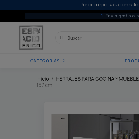
Por cierre por vacaciones, los
Envío gratis a 
CATEGORÍAS
PROD
Inicio
HERRAJES PARA COCINA Y MUEBL
157 cm