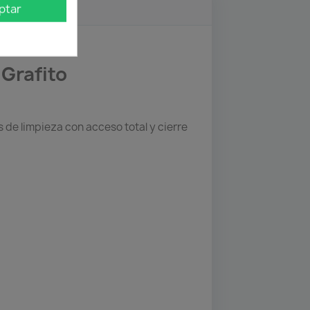
ptar
Grafito
s de limpieza con acceso total y cierre