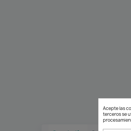
Acepte las co
terceros se u
procesamient