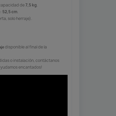
 capacidad de
7,5 kg
.
e:
52,5 cm
.
ta, solo herraje).
disponible al final de la
aje
idas o instalación, contáctanos
e ayudamos encantados!