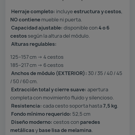
Herraje completo:
incluye
estructura y cestos
,
NO contiene
mueble ni puerta.
Capacidad ajustable:
disponible con
4 o 6
cestos
según la altura del módulo.
Alturas regulables:
125–157 cm → 4 cestos
185–217 cm → 6 cestos
Anchos de módulo (EXTERIOR):
30 / 35 / 40 / 45
/ 50 / 60 cm.
Extracción total y cierre suave:
apertura
completa con movimiento fluido y silencioso.
Resistencia:
cada cesto soporta hasta
7,5 kg
.
Fondo mínimo requerido:
52,5 cm
Diseño moderno:
cestos con
paredes
metálicas
y
base lisa de melamina
.