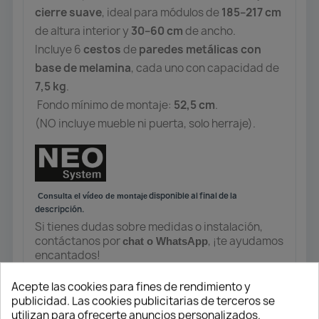
cierre suave
, ideal para módulos de
185–217 cm
de altura interior y
30–60 cm
de ancho.
Incluye 6
cestos
de
paredes metálicas con
base de melamina
, cada uno con capacidad de
7,5 kg
.
Fondo mínimo de montaje:
52,5 cm
.
(NO incluye mueble ni puerta, solo herraje).
disponible al final de la
Consulta el vídeo de montaje
descripción.
Si tienes dudas sobre medidas o instalación,
contáctanos por
, ¡te ayudamos
chat o WhatsApp
encantados!
Acepte las cookies para fines de rendimiento y
publicidad. Las cookies publicitarias de terceros se
utilizan para ofrecerte anuncios personalizados.