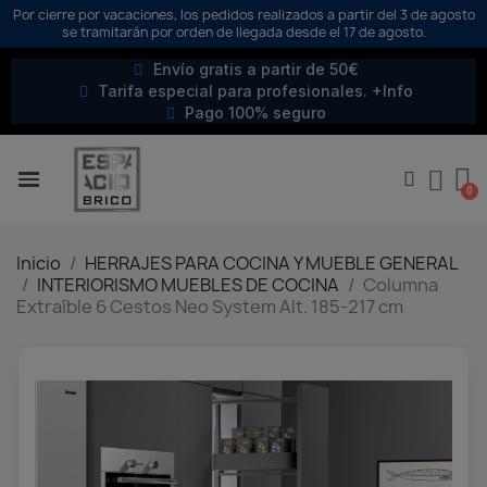
Por cierre por vacaciones, los pedidos realizados a partir del 3 de agosto
se tramitarán por orden de llegada desde el 17 de agosto.
Envío gratis a partir de 50€
Tarifa especial para profesionales. +Info
Pago 100% seguro
Inicio
HERRAJES PARA COCINA Y MUEBLE GENERAL
INTERIORISMO MUEBLES DE COCINA
Columna
Extraíble 6 Cestos Neo System Alt. 185-217 cm