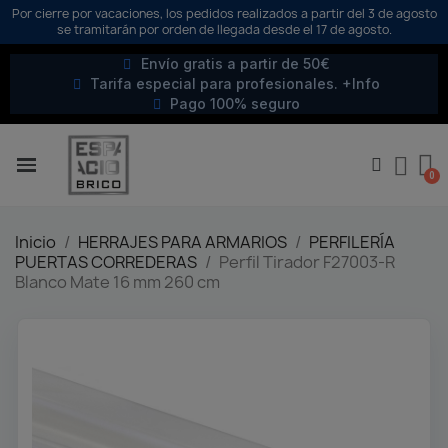
Por cierre por vacaciones, los pedidos realizados a partir del 3 de agosto
se tramitarán por orden de llegada desde el 17 de agosto.
Envío gratis a partir de 50€
Tarifa especial para profesionales. +Info
Pago 100% seguro
Inicio
HERRAJES PARA ARMARIOS
PERFILERÍA
PUERTAS CORREDERAS
Perfil Tirador F27003-R
Blanco Mate 16 mm 260 cm