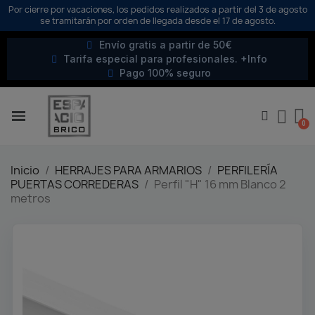
Por cierre por vacaciones, los pedidos realizados a partir del 3 de agosto
se tramitarán por orden de llegada desde el 17 de agosto.
Envío gratis a partir de 50€
Tarifa especial para profesionales. +Info
Pago 100% seguro
Inicio
HERRAJES PARA ARMARIOS
PERFILERÍA
PUERTAS CORREDERAS
Perfil "H" 16 mm Blanco 2
metros