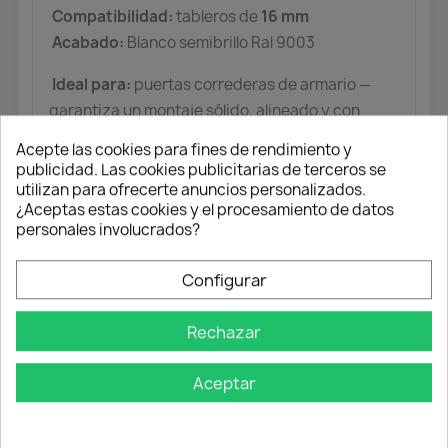
Compatibilidad:
tableros de
16 mm
Acabado:
Blanco semibrillo Ral 9003
Ideal para:
puertas correderas de armario —
garantiza un montaje sólido, alineado y con
estética profesional.
Acepte las cookies para fines de rendimiento y
publicidad. Las cookies publicitarias de terceros se
Importante:
producto indicado
solo para
utilizan para ofrecerte anuncios personalizados.
puertas correderas de armario
. No se
¿Aceptas estas cookies y el procesamiento de datos
personales involucrados?
recomienda para otros usos.
Configurar
Rechazar
Aceptar
Envío gratuito