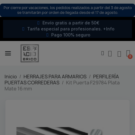
Por cierre por vacaciones, los pedidos realizados a partir del 3 de agosto
se tramitarán por orden de llegada desde el 17 de agosto.
Envío gratis a partir de 50€
Tarifa especial para profesionales. +Info
Pago 100% seguro
Inicio
HERRAJES PARA ARMARIOS
PERFILERÍA
PUERTAS CORREDERAS
Kit Puerta F29784 Plata
Mate 16 mm