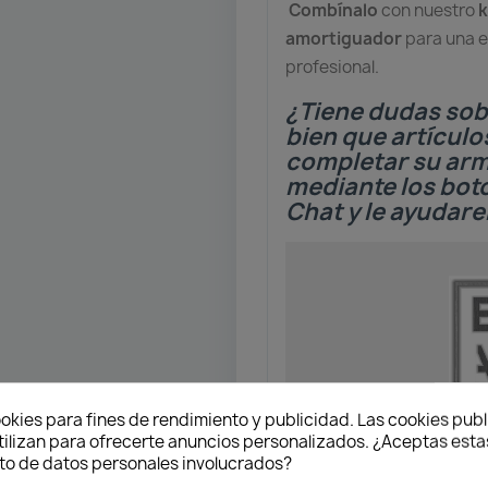
Combínalo
con nuestro
k
amortiguador
para una e
profesional.
¿Tiene dudas sob
bien que artículo
completar su ar
mediante los bo
Chat y le ayudar
okies para fines de rendimiento y publicidad. Las cookies publ
tilizan para ofrecerte anuncios personalizados. ¿Aceptas estas
o de datos personales involucrados?