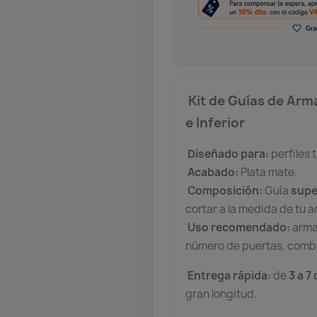
Kit de Guías de Arma
e Inferior
Diseñado para:
perfiles 
Acabado:
Plata mate.
Composición:
Guía
supe
cortar a la medida de tu ar
Uso recomendado:
arma
número de puertas, combin
Entrega rápida:
de
3 a 7
gran longitud.