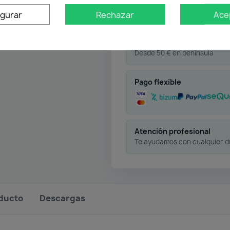
igurar
Rechazar
Ace
Envío gratuito
Desde 50 € en península
Pago flexible
Atención profesional
Te ayudamos con cualquier 
oducto
Descargas