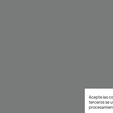
Acepte las co
terceros se u
procesamient