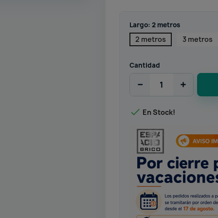
Largo: 2 metros
2 metros
3 metros
Cantidad
−
+

En Stock!