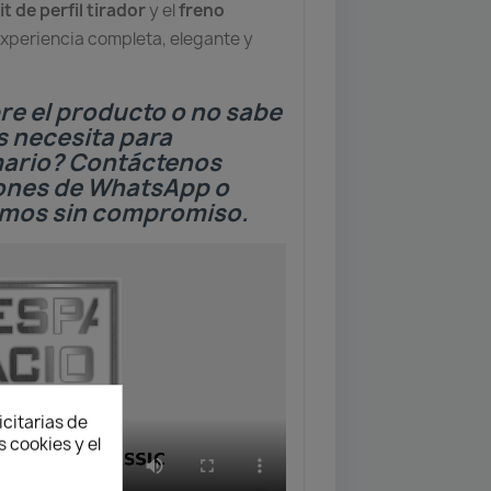
it de perfil tirador
y el
freno
xperiencia completa, elegante y
re el producto o no sabe
s necesita para
mario? Contáctenos
tones de WhatsApp o
emos sin compromiso.
icitarias de
 cookies y el