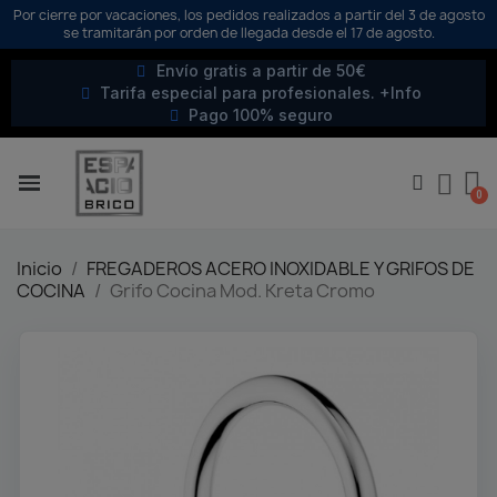
Por cierre por vacaciones, los pedidos realizados a partir del 3 de agosto
se tramitarán por orden de llegada desde el 17 de agosto.
Envío gratis a partir de 50€
Tarifa especial para profesionales. +Info
Pago 100% seguro
Inicio
FREGADEROS ACERO INOXIDABLE Y GRIFOS DE
COCINA
Grifo Cocina Mod. Kreta Cromo