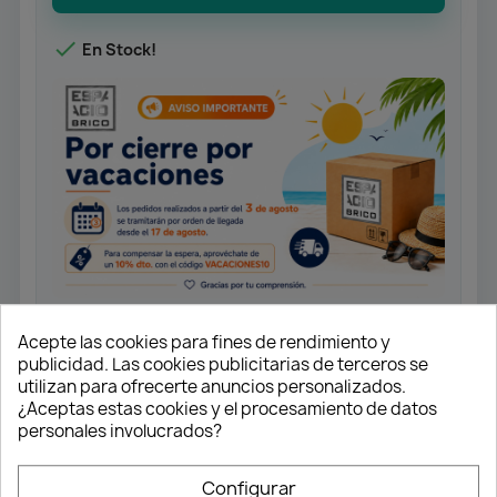

En Stock!
Acepte las cookies para fines de rendimiento y
publicidad. Las cookies publicitarias de terceros se
Monomando fregadero caño
utilizan para ofrecerte anuncios personalizados.
alto.
¿Aceptas estas cookies y el procesamiento de datos
personales involucrados?
Cartucho cerámico 35 mm.
Caño giratorio.
Configurar