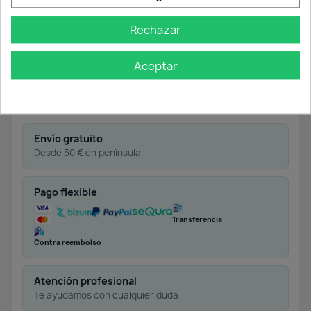
Aireador anti-calcáreo.
Conexiones flexibles 3/8” 360 mm
Rechazar
certificadas.
Acabado: Cromo Brillo
Aceptar
Envío gratuito
Desde 50 € en península
Pago flexible
Transferencia
Contra reembolso
Atención profesional
Te ayudamos con cualquier duda